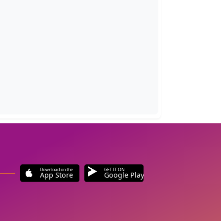
Download on the
GET IT ON
App Store
Google Play