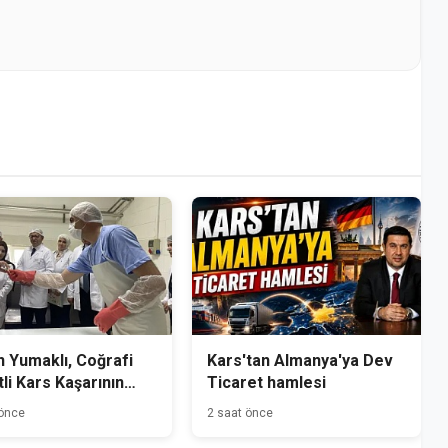
 Yumaklı, Coğrafi
Kars'tan Almanya'ya Dev
tli Kars Kaşarının
Ticaret hamlesi
mini Yerinde İnceledi
 önce
2 saat önce