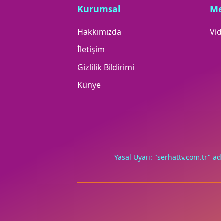
Kurumsal
M
Hakkımızda
Vid
İletişim
Gizlilik Bildirimi
Künye
Yasal Uyarı: "serhattv.com.tr" ad