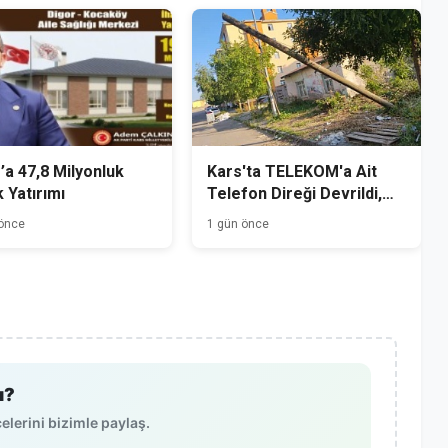
’a 47,8 Milyonluk
Kars'ta TELEKOM'a Ait
k Yatırımı
Telefon Direği Devrildi,
Mahalle Sakinleri Önlem
 önce
1 gün önce
Bekliyor
ı?
lerini bizimle paylaş.