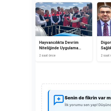
Hayvancılıkta Devrim
Digor
Niteliğinde Uygulama
Sağlı
Kars'tan Başladı
2 saat önce
2 saat
Senin de fikrin var m
İlk yorumu sen yap! Düşünce