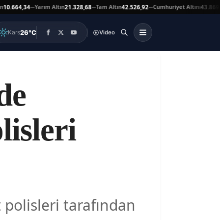
Yarım Altın
Tam Altın
Cumhuriyet Altını
.664,34
21.328,68
42.526,92
43.869,00
—
—
—
26°C
Kars
Video
de
isleri
 polisleri tarafından