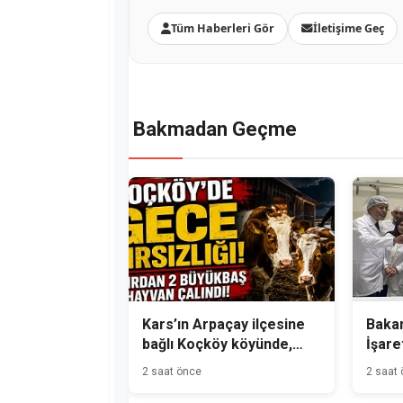
Tüm Haberleri Gör
İletişime Geç
Bakmadan Geçme
Kars’ın Arpaçay ilçesine
Bakan
bağlı Koçköy köyünde,
İşare
gece hırsızlık olayı
Üreti
2 saat önce
2 saat
meydana geldi.