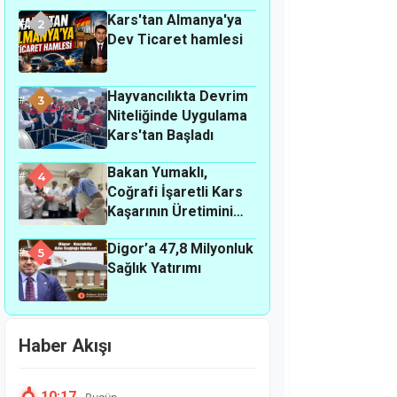
hırsızlık olayı
Kars'tan Almanya'ya
meydana geldi.
2
Dev Ticaret hamlesi
Hayvancılıkta Devrim
3
Niteliğinde Uygulama
Kars'tan Başladı
Bakan Yumaklı,
4
Coğrafi İşaretli Kars
Kaşarının Üretimini
Yerinde İnceledi
Digor’a 47,8 Milyonluk
5
Sağlık Yatırımı
Haber Akışı
10:17