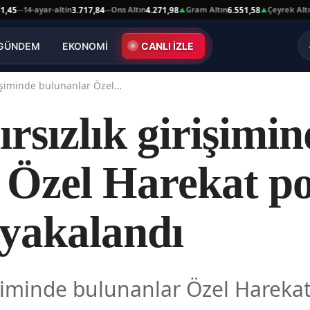
14-ayar-altin
Ons Altın
Gram Altın
Çeyrek Altın
3.717,84
4.271,98
6.551,58
10
—
—
▲
▲
GÜNDEM
EKONOMİ
CANLI İZLE
Hatay’da hırsızlık girişiminde bulunanlar Özel Harekat polisleri tarafından yakalandı
rsızlık girişimin
Özel Harekat pol
 yakalandı
işiminde bulunanlar Özel Harekat