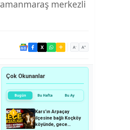
ahramanmaraş merkezli
-
+
A
A
Çok Okunanlar
Bugün
Bu Hafta
Bu Ay
Kars’ın Arpaçay
1
ilçesine bağlı Koçköy
köyünde, gece