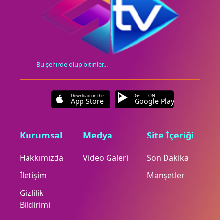
Bu şehirde olup bitinler...
Download on the
GET IT ON
App Store
Google Play
Kurumsal
Medya
Site İçeriği
Hakkımızda
Video Galeri
Son Dakika
İletişim
Manşetler
Gizlilik
Bildirimi