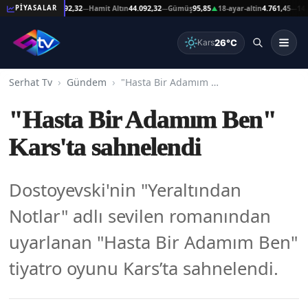
eşat Altın
44.092,32
Hamit Altın
44.092,32
Gümüş
95,85
18-ayar-altin
4.761,45
14-ayar
PİYASALAR
—
—
▲
—
26°C
Kars
Serhat Tv
Gündem
"Hasta Bir Adamım Ben" Kars'ta sahnelendi
"Hasta Bir Adamım Ben"
Kars'ta sahnelendi
Dostoyevski'nin "Yeraltından
Notlar" adlı sevilen romanından
uyarlanan "Hasta Bir Adamım Ben"
tiyatro oyunu Kars’ta sahnelendi.