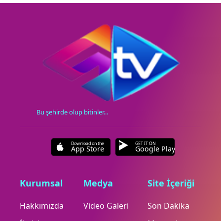
Bu şehirde olup bitinler...
Download on the
GET IT ON
App Store
Google Play
Kurumsal
Medya
Site İçeriği
Hakkımızda
Video Galeri
Son Dakika