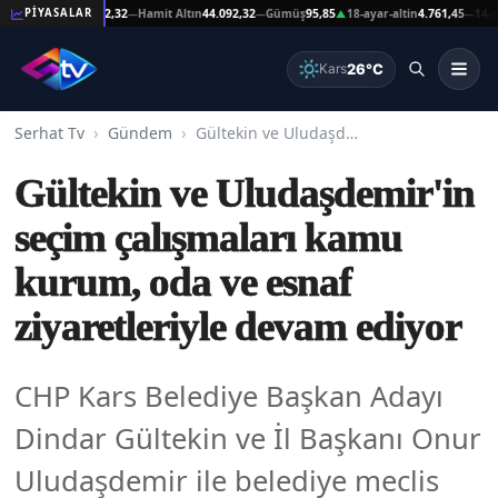
at Altın
44.092,32
Hamit Altın
44.092,32
Gümüş
95,85
18-ayar-altin
4.761,45
14-ayar-al
PİYASALAR
—
—
▲
—
26°C
Kars
Serhat Tv
Gündem
Gültekin ve Uludaşdemir'in seçim çalışmaları kamu kurum, oda ve esnaf ziyaretleriyle devam ediyor
Gültekin ve Uludaşdemir'in
seçim çalışmaları kamu
kurum, oda ve esnaf
ziyaretleriyle devam ediyor
CHP Kars Belediye Başkan Adayı
Dindar Gültekin ve İl Başkanı Onur
Uludaşdemir ile belediye meclis