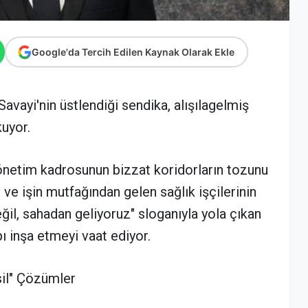
Google'da Tercih Edilen Kaynak Olarak Ekle
avayi'nin üstlendiği sendika, alışılagelmiş
kuyor.
önetim kadrosunun bizzat koridorların tozunu
ve işin mutfağından gelen sağlık işçilerinin
ğil, sahadan geliyoruz" sloganıyla yola çıkan
apı inşa etmeyi vaat ediyor.
sil" Çözümler