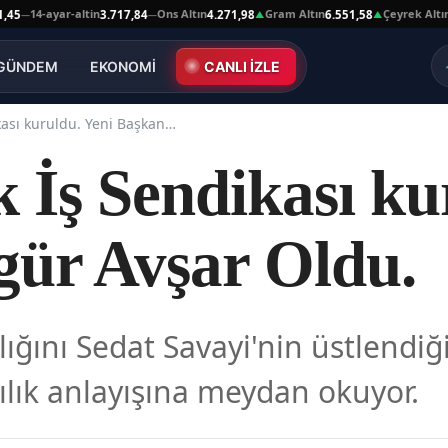
14-ayar-altin
Ons Altın
Gram Altın
Çeyrek Altın
3.717,84
4.271,98
6.551,58
10.66
—
▲
▲
GÜNDEM
EKONOMİ
CANLI İZLE
Genç Sağlık İş Sendikası kuruldu. Yeni Başkan Özgür Avşar Oldu.
 İş Sendikası ku
ür Avşar Oldu.
ğını Sedat Savayi'nin üstlendiğ
cılık anlayışına meydan okuyor.