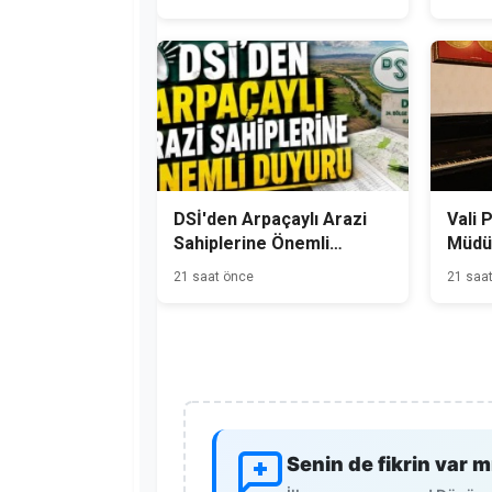
Bekliyor
DSİ'den Arpaçaylı Arazi
Vali 
Sahiplerine Önemli
Müdür
Duyuru
21 saat önce
21 saa
Senin de fikrin var m