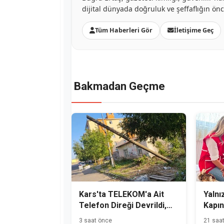
dijital dünyada doğruluk ve şeffaflığın ön
Tüm Haberleri Gör
İletişime Geç
Bakmadan Geçme
Kars'ta TELEKOM'a Ait
Yalnız
Telefon Direği Devrildi,
Kapın
Mahalle Sakinleri Önlem
3 saat önce
21 saa