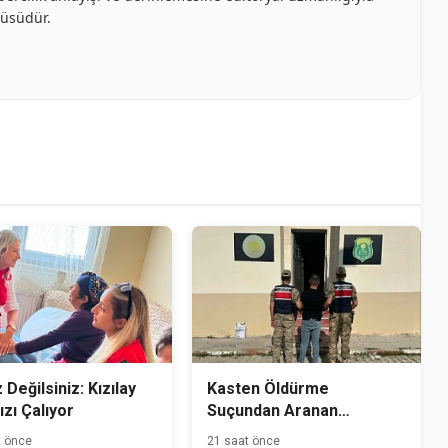
cüsüdür.
 Değilsiniz: Kızılay
Kasten Öldürme
ızı Çalıyor
Suçundan Aranan
Hükümlü Kağızman'da
t önce
21 saat önce