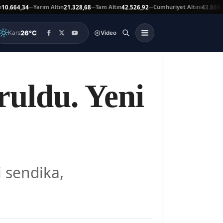
Yarım Altın
Tam Altın
Cumhuriyet Altını
At
4,34
21.328,68
42.526,92
43.869,00
—
—
—
▲
26°C
Kars
Video
ruldu. Yeni
i sendika,