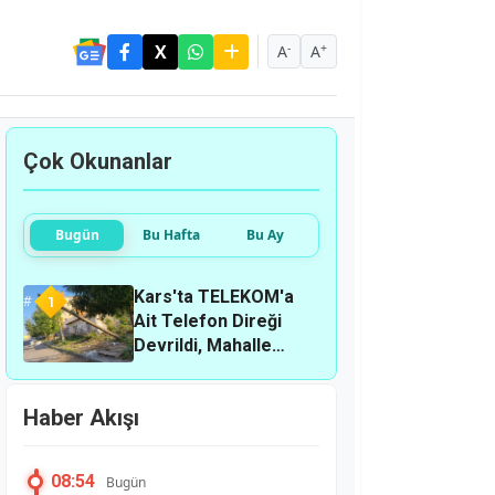
-
+
A
A
Çok Okunanlar
Bugün
Bu Hafta
Bu Ay
Kars'ta TELEKOM'a
1
Ait Telefon Direği
Devrildi, Mahalle
Sakinleri Önlem
Bekliyor
Haber Akışı
08:54
Bugün