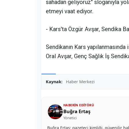
sahadan geliyoruz" sloganıyla yola 
etmeyi vaat ediyor.
- Kars'ta Özgür Avşar, Sendika B
Sendikanın Kars yapılanmasında i
Oral Avşar, Genç Sağlık İş Sendika
Kaynak:
Haber Merkezi
HABERIN EDITÖRÜ
Buğra Ertaş
Yönetici
Buğra Ertaş; gazeteci kimliği, güvenilir ha