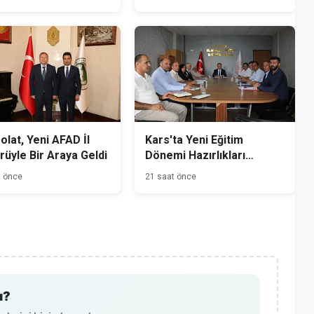
Yakalandı
Polat, Yeni AFAD İl
Kars'ta Yeni Eğitim
üyle Bir Araya Geldi
Dönemi Hazırlıkları
Başladı
t önce
21 saat önce
ı?