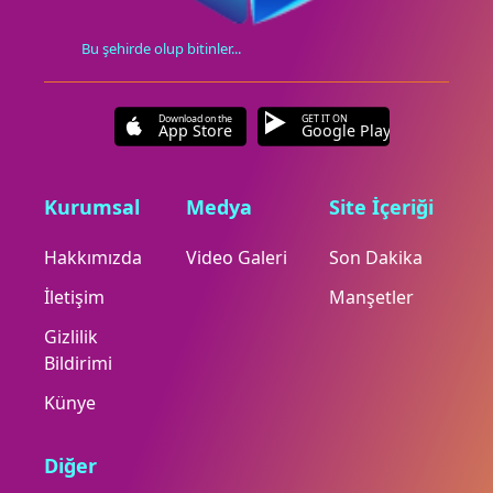
Bu şehirde olup bitinler...
Download on the
GET IT ON
App Store
Google Play
Kurumsal
Medya
Site İçeriği
Hakkımızda
Video Galeri
Son Dakika
İletişim
Manşetler
Gizlilik
Bildirimi
Künye
Diğer