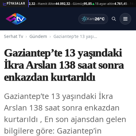
eşat Altın
44.092,32
Hamit Altın
44.092,32
Gümüş
95,85
18-ayar-altin
4.761,45
14-ayar-
PİYASALAR
—
—
▲
—
26°C
Kars
Serhat Tv
Gündem
Gaziantep’te 13 yaşındaki İkra Arslan 138 saat sonra enkazdan kurtarıldı
Gaziantep’te 13 yaşındaki
İkra Arslan 138 saat sonra
enkazdan kurtarıldı
Gaziantep’te 13 yaşındaki İkra
Arslan 138 saat sonra enkazdan
kurtarıldı , En son ajansdan gelen
bilgilere göre: Gaziantep’in