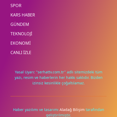
SPOR
KARS HABER
GÜNDEM
TEKNOLOJİ
EKONOMİ
CANLI İZLE
Yasal Uyarı: "serhattv.com.tr" adlı sitemizdeki tüm
yazı, resim ve haberlerin her hakkı saklıdır. Bizden
izinsiz kesinlikle çoğaltılamaz.
Deneyimini iyileştirmek ve içeriğimizi geliştirmek için çerezler
kullanıyoruz. Zorunlu çerezler her zaman çalışır; diğerleri
yalnızca onayınla.
Haber yazılımı ve tasarımı
Aladağ Bilişim
tarafından
geliştirilmiştir.
Tümünü reddet
Tercihleri yönet