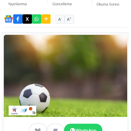
Yayınlanma
Güncelleme
Okuma Süresi
-
+
A
A
WhatsApp