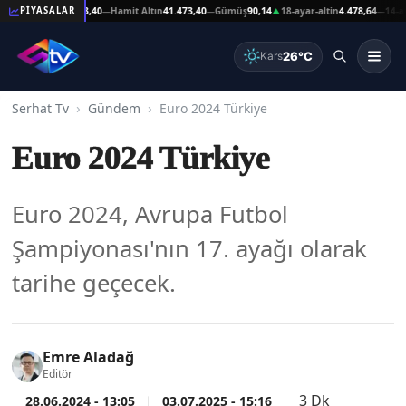
şat Altın
41.473,40
Hamit Altın
41.473,40
Gümüş
90,14
18-ayar-altin
4.478,64
14-ayar-a
PİYASALAR
—
—
▲
—
26°C
Kars
Serhat Tv
Gündem
Euro 2024 Türkiye
Euro 2024 Türkiye
Euro 2024, Avrupa Futbol
Şampiyonası'nın 17. ayağı olarak
tarihe geçecek.
Emre Aladağ
Editör
3 Dk
28.06.2024 - 13:05
03.07.2025 - 15:16