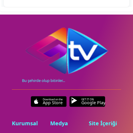
Bu şehirde olup bitinler...
Download on the
GET IT ON
App Store
Google Play
Kurumsal
Medya
Site İçeriği