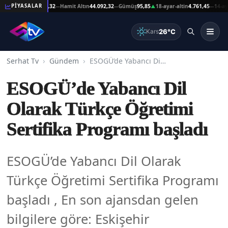
 Altın
44.092,32
Hamit Altın
44.092,32
Gümüş
95,85
18-ayar-altin
4.761,45
14-ayar-alti
PİYASALAR
—
—
▲
—
26°C
Kars
Serhat Tv
Gündem
ESOGÜ’de Yabancı Dil Olarak Türkçe Öğretimi Sertifika Programı başladı
ESOGÜ’de Yabancı Dil
Olarak Türkçe Öğretimi
Sertifika Programı başladı
ESOGÜ’de Yabancı Dil Olarak
Türkçe Öğretimi Sertifika Programı
başladı , En son ajansdan gelen
bilgilere göre: Eskişehir