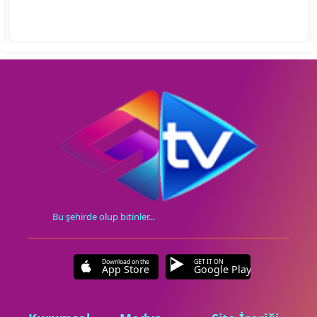
Bu şehirde olup bitinler...
Download on the
GET IT ON
App Store
Google Play