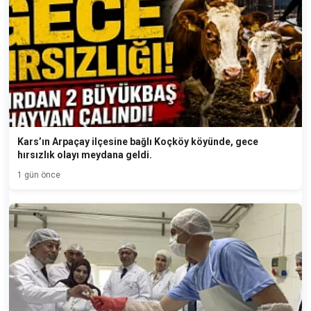
Kars’ın Arpaçay ilçesine bağlı Koçköy köyünde, gece
hırsızlık olayı meydana geldi.
1 gün önce