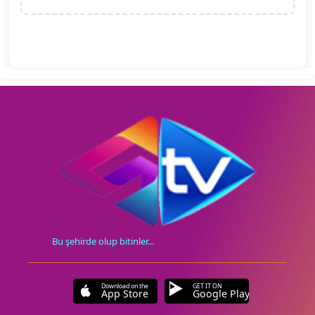
Bu şehirde olup bitinler...
Download on the
GET IT ON
App Store
Google Play