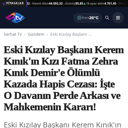
ltın
44.092,32
Hamit Altın
44.092,32
Gümüş
95,85
18-ayar-altin
4.761,45
14-ayar-altin
3
PİYASALAR
—
—
▲
—
26°C
Kars
Serhat Tv
Gündem
Eski Kızılay Başkanı Kerem Kınık'ın Kızı Fatma Zehra Kınık Demir'e Ölümlü Kazada Hapis Cezası: İşte O Davanın Perde Arkası ve Mahkemenin Kararı!
Eski Kızılay Başkanı Kerem
Kınık'ın Kızı Fatma Zehra
Kınık Demir'e Ölümlü
Kazada Hapis Cezası: İşte
O Davanın Perde Arkası ve
Mahkemenin Kararı!
Eski Kızılay Başkanı Kerem Kınık'ın