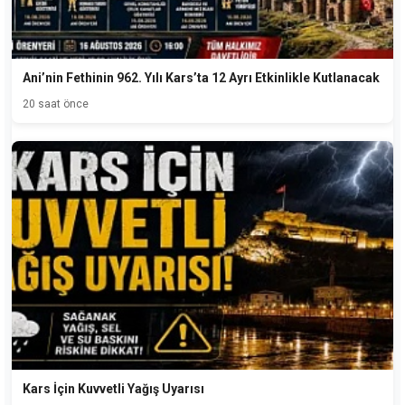
Ani’nin Fethinin 962. Yılı Kars’ta 12 Ayrı Etkinlikle Kutlanacak
20 saat önce
Kars İçin Kuvvetli Yağış Uyarısı