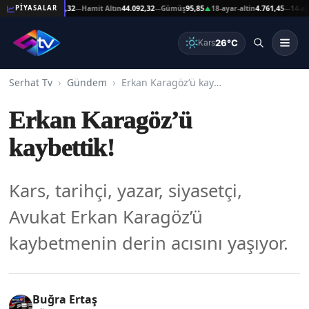
at Altın
44.092,32
Hamit Altın
44.092,32
Gümüş
95,85
18-ayar-altin
4.761,45
14-ayar-al
PİYASALAR
—
—
▲
—
26°C
Kars
Serhat Tv
Gündem
Erkan Karagöz’ü kaybettik!
Erkan Karagöz’ü
kaybettik!
Kars, tarihçi, yazar, siyasetçi,
Avukat Erkan Karagöz’ü
kaybetmenin derin acısını yaşıyor.
Buğra Ertaş