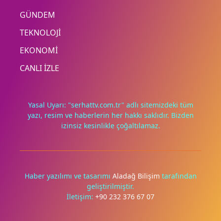
GÜNDEM
TEKNOLOJİ
EKONOMİ
CANLI İZLE
Yasal Uyarı: "serhattv.com.tr" adlı sitemizdeki tüm
yazı, resim ve haberlerin her hakkı saklıdır. Bizden
izinsiz kesinlikle çoğaltılamaz.
Deneyimini iyileştirmek ve içeriğimizi geliştirmek için çerezler
kullanıyoruz. Zorunlu çerezler her zaman çalışır; diğerleri
yalnızca onayınla.
Haber yazılımı ve tasarımı
Aladağ Bilişim
tarafından
geliştirilmiştir.
Tümünü reddet
Tercihleri yönet
İletişim:
+90 232 376 67 07
Tümünü kabul et