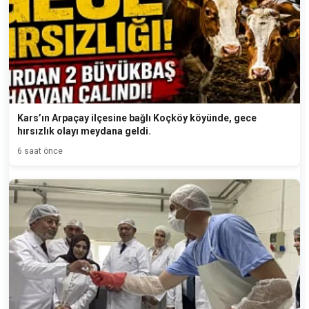
Kars’ın Arpaçay ilçesine bağlı Koçköy köyünde, gece
hırsızlık olayı meydana geldi.
6 saat önce