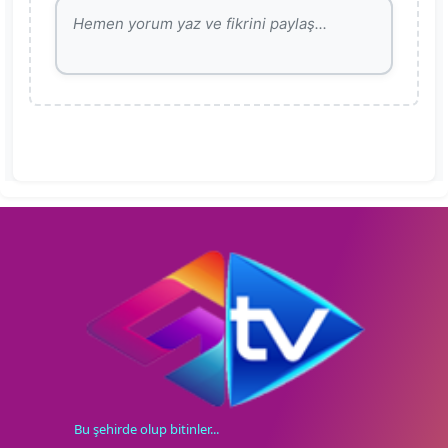
Bu şehirde olup bitinler...