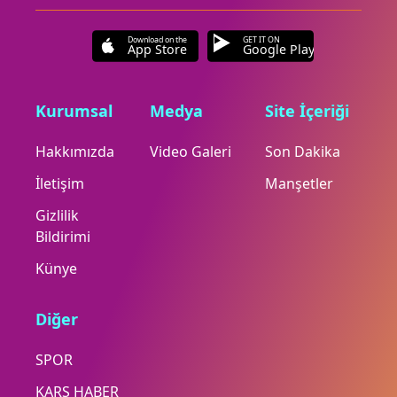
Download on the
GET IT ON
App Store
Google Play
Kurumsal
Medya
Site İçeriği
Hakkımızda
Video Galeri
Son Dakika
İletişim
Manşetler
Gizlilik
Bildirimi
Künye
Diğer
SPOR
KARS HABER