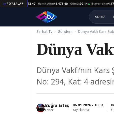
şat Altın
Hamit Altın
Gümüş
18-ayar-altin
1
PİYASALAR
41.473,40
41.473,40
90,14
4.478,64
—
—
▲
—
SPOR
Serhat Tv
Gündem
Dünya Vakfı Kars Şub
Dünya Vakf
Dünya Vakfı’nın Kars 
No: 294, Kat: 4 adres
06.01.2026 - 10:31
0
Buğra Ertaş
Yayınlanma
G
Editör