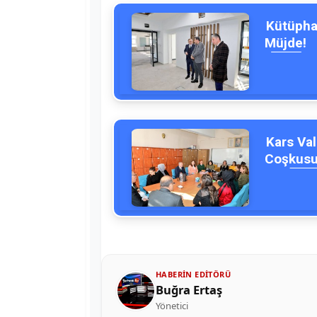
Kütüphan
Müjde!
Kars Val
Coşkusu
HABERIN EDITÖRÜ
Buğra Ertaş
Yönetici