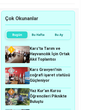
Çok Okunanlar
Bugün
Bu Hafta
Bu Ay
Kars'ta Tarım ve
1
Hayvancılık İçin Ortak
Akıl Toplantısı
Kars Gravyeri’nin
2
coğrafi işaret statüsü
Güçleniyor
Yaz Kur’an Kursu
3
Öğrencileri Piknikte
Buluştu