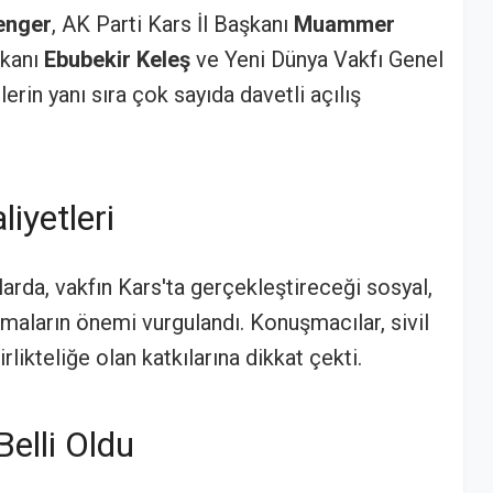
enger
, AK Parti Kars İl Başkanı
Muammer
şkanı
Ebubekir Keleş
ve Yeni Dünya Vakfı Genel
lerin yanı sıra çok sayıda davetli açılış
liyetleri
arda, vakfın Kars'ta gerçekleştireceği sosyal,
şmaların önemi vurgulandı. Konuşmacılar, sivil
likteliğe olan katkılarına dikkat çekti.
elli Oldu