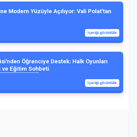
e Modern Yüzüyle Açılıyor: Vali Polat'tan
İçeriği görüntüle
isi'nden Öğrenciye Destek: Halk Oyunları
 ve Eğitim Sohbeti
İçeriği görüntüle