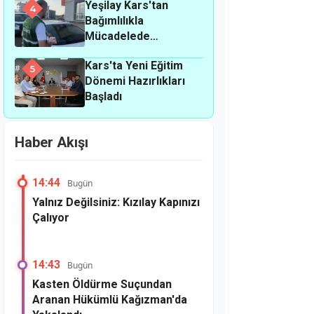
Yeşilay Kars'tan
4
Bağımlılıkla
Mücadelede
Farkındalık
Kars'ta Yeni Eğitim
Seferberliği
5
Dönemi Hazırlıkları
Başladı
Haber Akışı
14:44
Bugün
Yalnız Değilsiniz: Kızılay Kapınızı
Çalıyor
14:43
Bugün
Kasten Öldürme Suçundan
Aranan Hükümlü Kağızman'da