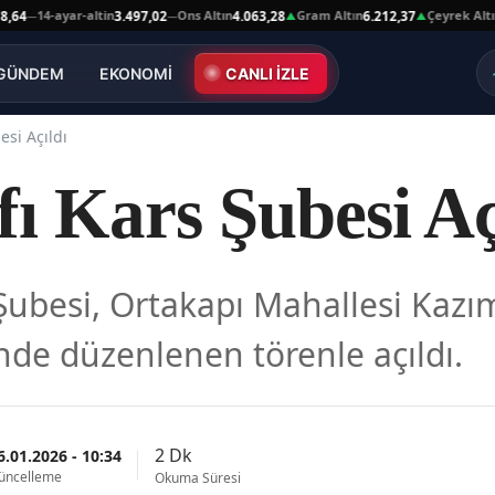
4-ayar-altin
Ons Altın
Gram Altın
Çeyrek Altın
3.497,02
4.063,28
6.212,37
10.03
—
▲
▲
GÜNDEM
EKONOMİ
CANLI İZLE
esi Açıldı
ı Kars Şubesi Aç
Şubesi, Ortakapı Mahallesi Kazı
inde düzenlenen törenle açıldı.
2 Dk
6.01.2026 - 10:34
üncelleme
Okuma Süresi