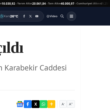
Yarım Altın
Tam Altın
Cumhuriyet Altını
At
0,92
20.061,84
40.000,97
41.251,00
—
—
—
▼
26°C
Kars
Video
ıldı
m Karabekir Caddesi
-
+
A
A