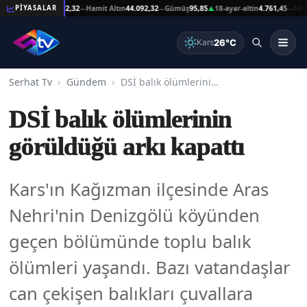
şat Altın
44.092,32
Hamit Altın
44.092,32
Gümüş
95,85
18-ayar-altin
4.761,45
14-ayar-a
PİYASALAR
—
—
▲
—
26°C
Kars
Serhat Tv
Gündem
DSİ balık ölümlerinin görüldüğü arkı kapattı
DSİ balık ölümlerinin
görüldüğü arkı kapattı
Kars'ın Kağızman ilçesinde Aras
Nehri'nin Denizgölü köyünden
geçen bölümünde toplu balık
ölümleri yaşandı. Bazı vatandaşlar
can çekişen balıkları çuvallara