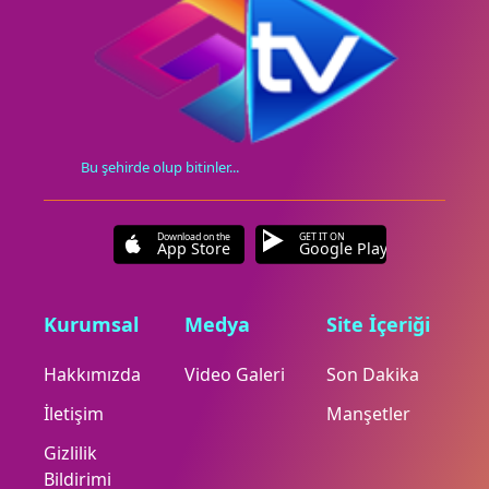
Bu şehirde olup bitinler...
Download on the
GET IT ON
App Store
Google Play
Kurumsal
Medya
Site İçeriği
Hakkımızda
Video Galeri
Son Dakika
İletişim
Manşetler
Gizlilik
Bildirimi