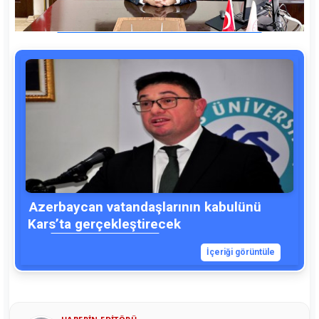
Azerbaycan vatandaşlarının kabulünü
Kars’ta gerçekleştirecek
İçeriği görüntüle