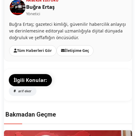
HABERIN EDITÖRÜ
Buğra Ertaş
Yönetici
Buğra Ertaş; gazeteci kimliği, güvenilir habercilik anlayışı
ve derinlemesine editoryal uzmanlığıyla dijital dünyada
doğruluk ve şeffaflığın öncüsüdür.
Tüm Haberleri Gör
İletişime Geç
İlgili Konular:
arif eker
Bakmadan Geçme