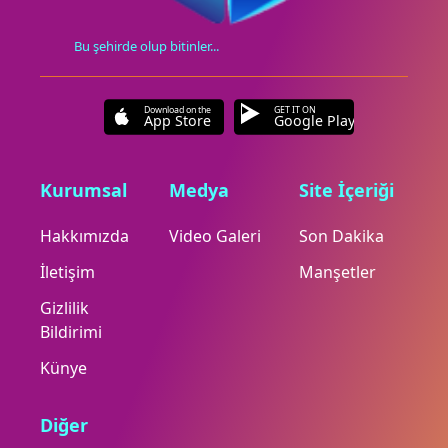
Bu şehirde olup bitinler...
Download on the
GET IT ON
App Store
Google Play
Kurumsal
Medya
Site İçeriği
Hakkımızda
Video Galeri
Son Dakika
İletişim
Manşetler
Gizlilik
Bildirimi
Künye
Diğer