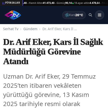
at Altın
41.473,40
Hamit Altın
41.473,40
Gümüş
90,14
18-ayar-altin
4.478,64
14-ayar-a
PİYASALAR
—
—
▲
—
26°C
Kars
Serhat Tv
Gündem
Dr. Arif Eker, Kars İl Sağlık Müdürlüğü Görevine Atandı
Dr. Arif Eker, Kars İl Sağlık
Müdürlüğü Görevine
Atandı
Uzman Dr. Arif Eker, 29 Temmuz
2025’ten itibaren vekâleten
yürüttüğü görevine, 13 Kasım
2025 tarihiyle resmi olarak