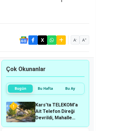
-
+
A
A
Çok Okunanlar
Bugün
Bu Hafta
Bu Ay
Kars'ta TELEKOM'a
1
Ait Telefon Direği
Devrildi, Mahalle
Sakinleri Önlem
Bekliyor