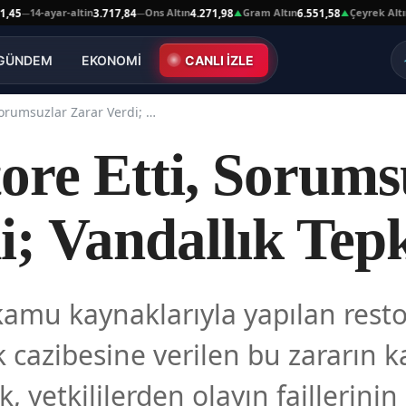
14-ayar-altin
Ons Altın
Gram Altın
Çeyrek Altın
3.717,84
4.271,98
6.551,58
10.6
—
▲
▲
GÜNDEM
EKONOMİ
CANLI İZLE
Devlet Restore Etti, Sorumsuzlar Zarar Verdi; Vandallık Tepki Çekti
ore Etti, Sorums
i; Vandallık Tepk
kamu kaynaklarıyla yapılan rest
k cazibesine verilen bu zararın 
 yetkililerden olayın faillerinin