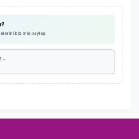
ı?
lerini bizimle paylaş.