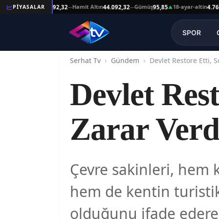
eşat Altın
Hamit Altın
Gümüş
18-ayar-altin
PİYASALAR
44.092,32
44.092,32
95,85
4.761,45
—
—
▲
—
SPOR
Serhat Tv
Gündem
Devlet Rest
Zarar Verd
Çevre sakinleri, hem 
hem de kentin turisti
olduğunu ifade ederek,