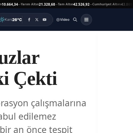
Yarım Altın
Tam Altın
Cumhuriyet Altını
A
64,34
21.328,68
42.526,92
43.869,00
—
—
—
▲
26°C
Kars
Video
uzlar
i Çekti
orasyon çalışmalarına
kabul edilemez
 bir an önce tespit