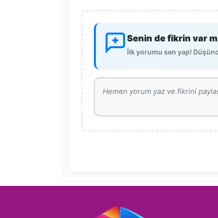
Senin de fikrin var m
İlk yorumu sen yap! Düşünce