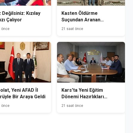
 Değilsiniz: Kızılay
Kasten Öldürme
ızı Çalıyor
Suçundan Aranan
Hükümlü Kağızman'da
t önce
21 saat önce
Yakalandı
Polat, Yeni AFAD İl
Kars'ta Yeni Eğitim
üyle Bir Araya Geldi
Dönemi Hazırlıkları
Başladı
t önce
21 saat önce