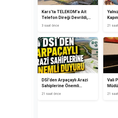
Kars'ta TELEKOM'a Ait
Yalnız
Telefon Direği Devrildi,
Kapın
Mahalle Sakinleri Önlem
3 saat önce
21 saa
Bekliyor
DSİ'den Arpaçaylı Arazi
Vali 
Sahiplerine Önemli
Müdür
Duyuru
21 saat önce
21 saa