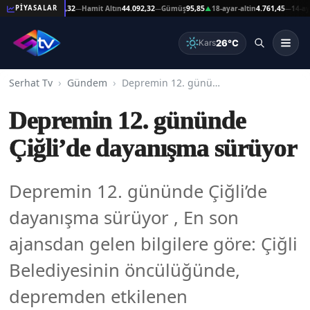
at Altın
44.092,32
Hamit Altın
44.092,32
Gümüş
95,85
18-ayar-altin
4.761,45
14-ayar-al
PİYASALAR
—
—
▲
—
26°C
Kars
Serhat Tv
Gündem
Depremin 12. gününde Çiğli’de dayanışma sürüyor
Depremin 12. gününde
Çiğli’de dayanışma sürüyor
Depremin 12. gününde Çiğli’de
dayanışma sürüyor , En son
ajansdan gelen bilgilere göre: Çiğli
Belediyesinin öncülüğünde,
depremden etkilenen