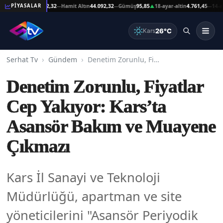
at Altın
44.092,32
Hamit Altın
44.092,32
Gümüş
95,85
18-ayar-altin
4.761,45
14-ayar-al
PİYASALAR
—
—
▲
—
26°C
Kars
Serhat Tv
Gündem
Denetim Zorunlu, Fiyatlar Cep Yakıyor: Kars’ta Asansör Bakım ve Muayene Çıkmazı
Denetim Zorunlu, Fiyatlar
Cep Yakıyor: Kars’ta
Asansör Bakım ve Muayene
Çıkmazı
Kars İl Sanayi ve Teknoloji
Müdürlüğü, apartman ve site
yöneticilerini "Asansör Periyodik