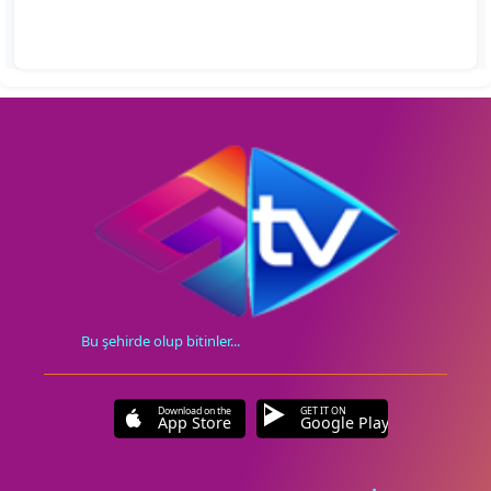
Bu şehirde olup bitinler...
Download on the
GET IT ON
App Store
Google Play