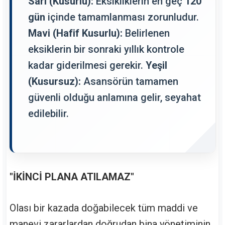
Sarı (Kusurlu):
Eksikliklerin en geç
120
gün
içinde tamamlanması zorunludur.
Mavi (Hafif Kusurlu):
Belirlenen
eksiklerin bir sonraki yıllık kontrole
kadar giderilmesi gerekir.
Yeşil
(Kusursuz):
Asansörün tamamen
güvenli olduğu anlamına gelir, seyahat
edilebilir.
"İKİNCİ PLANA ATILAMAZ"
Olası bir kazada doğabilecek tüm maddi ve
manevi zararlardan doğrudan bina yönetiminin