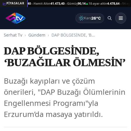
 Altın
41.473,40
Hamit Altın
41.473,40
Gümüş
90,14
18-ayar-altin
4.478,64
14-ayar-alt
PİYASALAR
—
—
▲
—
26°C
Kars
Serhat Tv
Gündem
DAP BÖLGESİNDE, ‘BUZAĞILAR ÖLMESİN’
DAP BÖLGESİNDE,
‘BUZAĞILAR ÖLMESİN’
Buzağı kayıpları ve çözüm
önerileri, "DAP Buzağı Ölümlerinin
Engellenmesi Programı"yla
Erzurum’da masaya yatırıldı.