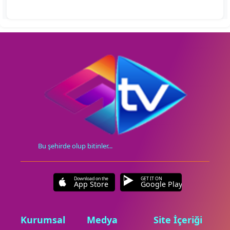
Bu şehirde olup bitinler...
Download on the
GET IT ON
App Store
Google Play
Kurumsal
Medya
Site İçeriği