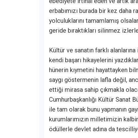
ebediyete irtihal eden ve artık 
erbabımızı burada bir kez daha r
yolculuklarını tamamlamış olsalar b
geride bıraktıkları silinmez izle
Kültür ve sanatın farklı alanlarına
kendi başarı hikayelerini yazdıkla
hünerin kıymetini hayattayken bil
saygı göstermenin lafla değil, an
ettiği mirasa sahip çıkmakla olac
Cumhurbaşkanlığı Kültür Sanat Bü
ile tam olarak bunu yapmanın gayr
kurumlarımızın milletimizin kalbi
ödüllerle devlet adına da tescilliy