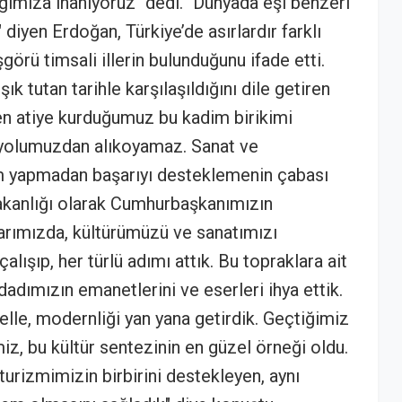
ğımıza inanıyoruz" dedi. "Dünyada eşi benzeri
diyen Erdoğan, Türkiye’de asırlardır farklı
görü timsali illerin bulunduğunu ifade etti.
ışık tutan tarihle karşılaşıldığını dile getiren
 atiye kurduğumuz bu kadim birikimi
yolumuzdan alıkoyamaz. Sanat ve
ım yapmadan başarıyı desteklemenin çabası
Bakanlığı olarak Cumhurbaşkanımızın
arımızda, kültürümüzü ve sanatımızı
ışıp, her türlü adımı attık. Bu topraklara ait
cdadımızın emanetlerini ve eserleri ihya ettik.
elle, modernliği yan yana getirdik. Geçtiğimiz
z, bu kültür sentezinin en güzel örneği oldu.
turizmimizin birbirini destekleyen, aynı