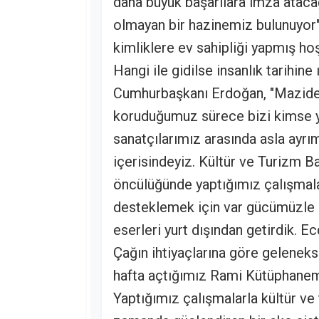
daha büyük başarılara imza ataca
olmayan bir hazinemiz bulunuyor" 
kimliklere ev sahipliği yapmış hoş
Hangi ile gidilse insanlık tarihine 
Cumhurbaşkanı Erdoğan, "Maziden
koruduğumuz sürece bizi kimse 
sanatçılarımız arasında asla ayr
içerisindeyiz. Kültür ve Turizm 
öncülüğünde yaptığımız çalışmal
desteklemek için var gücümüzle çal
eserleri yurt dışından getirdik. E
Çağın ihtiyaçlarına göre geleneks
hafta açtığımız Rami Kütüphanemi
Yaptığımız çalışmalarla kültür ve 