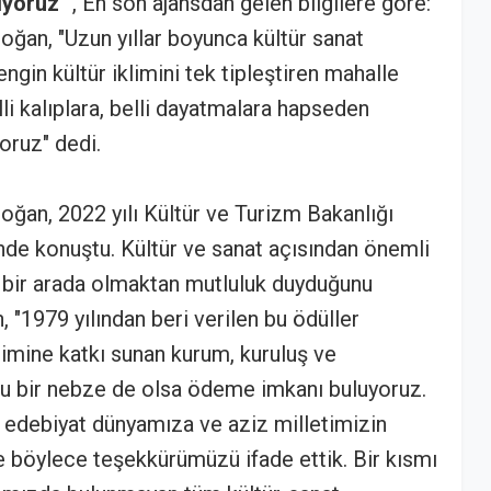
miyoruz"
, En son ajansdan gelen bilgilere göre:
an, "Uzun yıllar boyunca kültür sanat
engin kültür iklimini tek tipleştiren mahalle
li kalıplara, belli dayatmalara hapseden
oruz" dedi.
an, 2022 yılı Kültür ve Turizm Bakanlığı
nde konuştu. Kültür ve sanat açısından önemli
a bir arada olmaktan mutluluk duyduğunu
"1979 yılından beri verilen bu ödüller
klimine katkı sunan kurum, kuruluş ve
u bir nebze de olsa ödeme imkanı buluyoruz.
, edebiyat dünyamıza ve aziz milletimizin
 böylece teşekkürümüzü ifade ettik. Bir kısmı