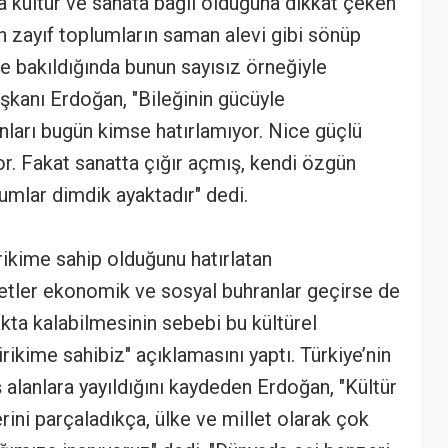
da kültür ve sanata bağlı olduğuna dikkat çeken
n zayıf toplumların saman alevi gibi sönüp
hine bakıldığında bunun sayısız örneğiyle
aşkanı Erdoğan, "Bileğinin gücüyle
ları bugün kimse hatırlamıyor. Nice güçlü
. Fakat sanatta çığır açmış, kendi özgün
lumlar dimdik ayaktadır" dedi.
irikime sahip olduğunu hatırlatan
etler ekonomik ve sosyal buhranlar geçirse de
yakta kalabilmesinin sebebi bu kültürel
birikime sahibiz" açıklamasını yaptı. Türkiye’nin
iş alanlara yayıldığını kaydeden Erdoğan, "Kültür
rini parçaladıkça, ülke ve millet olarak çok