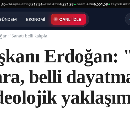
14-ayar-altin
Ons Altın
Gram Altın
Çeyrek Altın
3.717,84
4.271,98
6.551,58
10.6
—
▲
▲
GÜNDEM
EKONOMİ
CANLI İZLE
Cumhurbaşkanı Erdoğan: "Sanatı belli kalıplara, belli dayatmalara hapseden ideolojik yaklaşımları kabul etmiyoruz"
kanı Erdoğan: "
lara, belli dayatm
eolojik yaklaşım
"