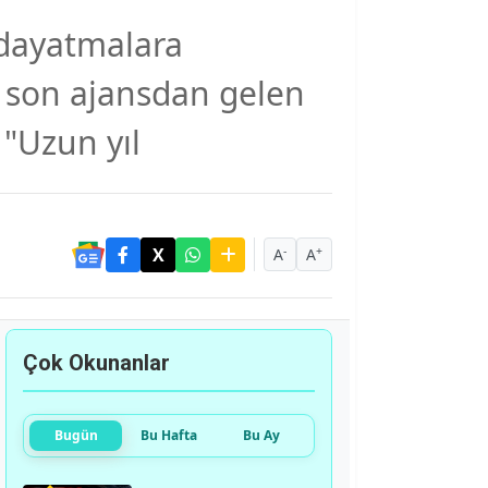
 dayatmalara
n son ajansdan gelen
"Uzun yıl
-
+
A
A
Çok Okunanlar
Bugün
Bu Hafta
Bu Ay