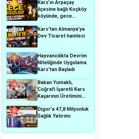
Kars’ın Arpaçay
1
ilçesine bağlı Koçköy
köyünde, gece
hırsızlık olayı
Kars'tan Almanya'ya
meydana geldi.
2
Dev Ticaret hamlesi
Hayvancılıkta Devrim
3
Niteliğinde Uygulama
Kars'tan Başladı
Bakan Yumaklı,
4
Coğrafi İşaretli Kars
Kaşarının Üretimini
Yerinde İnceledi
Digor’a 47,8 Milyonluk
5
Sağlık Yatırımı