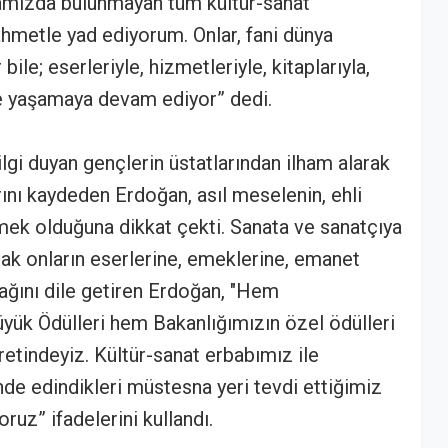
aramızda bulunmayan tüm kültür-sanat
ahmetle yad ediyorum. Onlar, fani dünya
ile; eserleriyle, hizmetleriyle, kitaplarıyla,
rle yaşamaya devam ediyor” dedi.
 ilgi duyan gençlerin üstatlarından ilham alarak
rını kaydeden Erdoğan, asıl meselenin, ehli
mek olduğuna dikkat çekti. Sanata ve sanatçıya
cak onların eserlerine, emeklerine, emanet
ağını dile getiren Erdoğan, "Hem
yük Ödülleri hem Bakanlığımızın özel ödülleri
etindeyiz. Kültür-sanat erbabımız ile
nde edindikleri müstesna yeri tevdi ettiğimiz
oruz” ifadelerini kullandı.