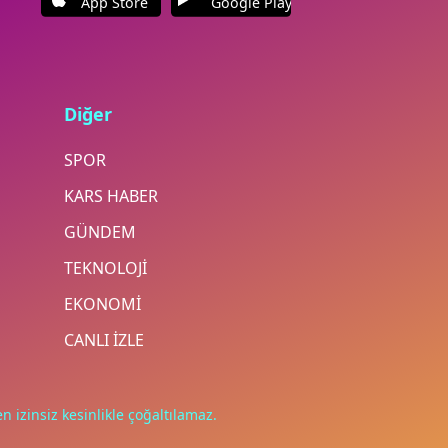
App Store
Google Play
Diğer
SPOR
KARS HABER
GÜNDEM
TEKNOLOJİ
EKONOMİ
CANLI İZLE
n izinsiz kesinlikle çoğaltılamaz.