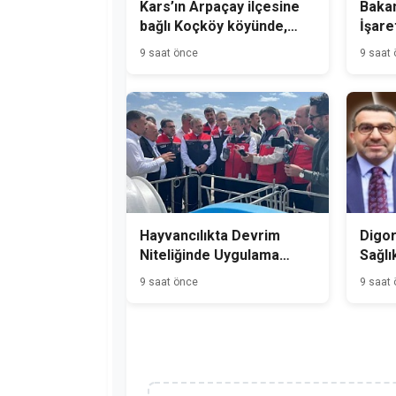
Kars’ın Arpaçay ilçesine
Bakan
bağlı Koçköy köyünde,
İşare
gece hırsızlık olayı
Üreti
9 saat önce
9 saat
meydana geldi.
Hayvancılıkta Devrim
Digor
Niteliğinde Uygulama
Sağlı
Kars'tan Başladı
9 saat önce
9 saat