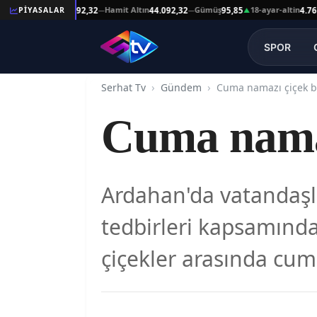
Reşat Altın
Hamit Altın
Gümüş
18-ayar-altin
PİYASALAR
44.092,32
44.092,32
95,85
4.761,45
—
—
▲
SPOR
Serhat Tv
Gündem
Cuma namazı çiçek b
Cuma namaz
Ardahan'da vatandaşla
tedbirleri kapsamında
çiçekler arasında cum