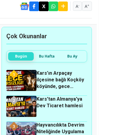
-
+
A
A
Çok Okunanlar
Bugün
Bu Hafta
Bu Ay
Kars’ın Arpaçay
1
ilçesine bağlı Koçköy
köyünde, gece
hırsızlık olayı
Kars'tan Almanya'ya
meydana geldi.
2
Dev Ticaret hamlesi
Hayvancılıkta Devrim
3
Niteliğinde Uygulama