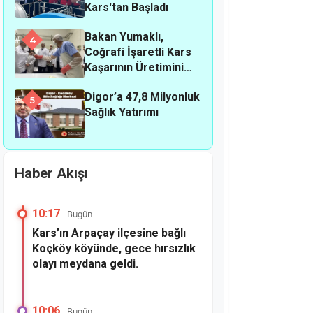
Kars'tan Başladı
Bakan Yumaklı,
4
Coğrafi İşaretli Kars
Kaşarının Üretimini
Yerinde İnceledi
Digor’a 47,8 Milyonluk
5
Sağlık Yatırımı
Haber Akışı
10:17
Bugün
Kars’ın Arpaçay ilçesine bağlı
Koçköy köyünde, gece hırsızlık
olayı meydana geldi.
10:06
Bugün