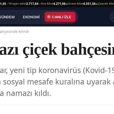
14-ayar-altin
Ons Altın
Gram Altın
Çeyrek Altın
3.717,84
4.271,98
6.551,58
10.
—
—
▲
▲
GÜNDEM
EKONOMİ
CANLI İZLE
ahçesinde kılındı
ı çiçek bahçesin
r, yeni tip koronavirüs (Kovid-1
 sosyal mesafe kuralına uyarak 
a namazı kıldı.