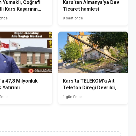
 Yumaklı, Coğrafi
Kars'tan Almanya'ya Dev
tli Kars Kaşarının
Ticaret hamlesi
mini Yerinde İnceledi
 önce
9 saat önce
’a 47,8 Milyonluk
Kars'ta TELEKOM'a Ait
k Yatırımı
Telefon Direği Devrildi,
Mahalle Sakinleri Önlem
 önce
1 gün önce
Bekliyor