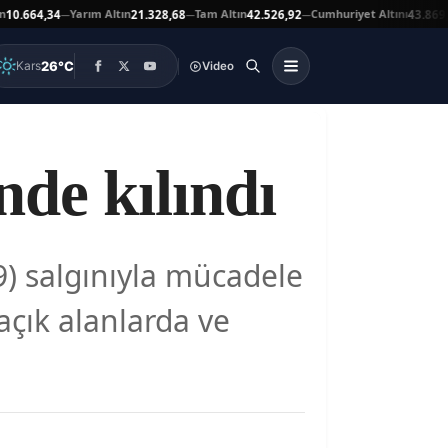
Yarım Altın
Tam Altın
Cumhuriyet Altını
664,34
21.328,68
42.526,92
43.869,00
—
—
—
▲
26°C
Kars
Video
de kılındı
9) salgınıyla mücadele
açık alanlarda ve