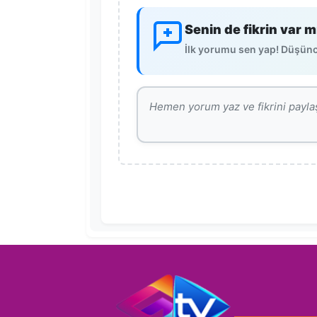
Senin de fikrin var m
İlk yorumu sen yap! Düşünce