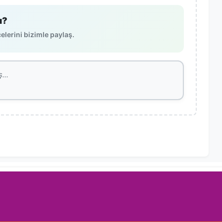
ı?
lerini bizimle paylaş.