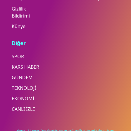
Gizlilik
Bildirimi
Künye
Diğer
SPOR
KARS HABER
GÜNDEM
TEKNOLOJİ
EKONOMİ
CANLI İZLE
Yasal Uyarı: "serhattv.com.tr" adlı sitemizdeki tüm