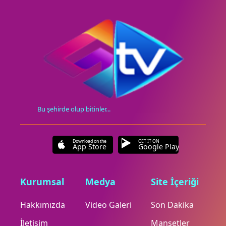
Bu şehirde olup bitinler...
Download on the
GET IT ON
App Store
Google Play
Kurumsal
Medya
Site İçeriği
Hakkımızda
Video Galeri
Son Dakika
İletişim
Manşetler