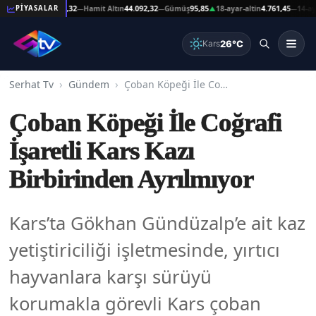
at Altın
44.092,32
Hamit Altın
44.092,32
Gümüş
95,85
18-ayar-altin
4.761,45
14-ayar-al
PİYASALAR
—
—
▲
—
26°C
Kars
Serhat Tv
Gündem
Çoban Köpeği İle Coğrafi İşaretli Kars Kazı Birbirinden Ayrılmıyor
Çoban Köpeği İle Coğrafi
İşaretli Kars Kazı
Birbirinden Ayrılmıyor
Kars’ta Gökhan Gündüzalp’e ait kaz
yetiştiriciliği işletmesinde, yırtıcı
hayvanlara karşı sürüyü
korumakla görevli Kars çoban