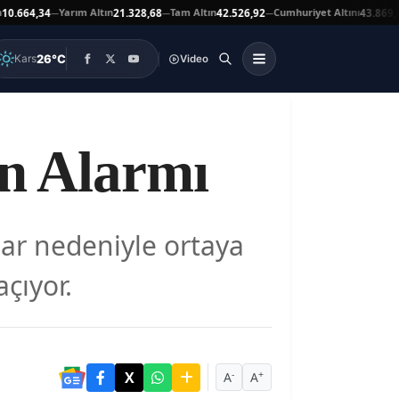
Yarım Altın
Tam Altın
Cumhuriyet Altını
At
4,34
21.328,68
42.526,92
43.869,00
—
—
—
▲
26°C
Kars
Video
un Alarmı
klar nedeniyle ortaya
açıyor.
-
+
A
A