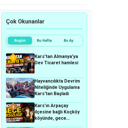
Çok Okunanlar
Bugün
Bu Hafta
Bu Ay
Kars'tan Almanya'ya
1
Dev Ticaret hamlesi
Hayvancılıkta Devrim
2
Niteliğinde Uygulama
Kars'tan Başladı
Kars’ın Arpaçay
3
ilçesine bağlı Koçköy
köyünde, gece
hırsızlık olayı