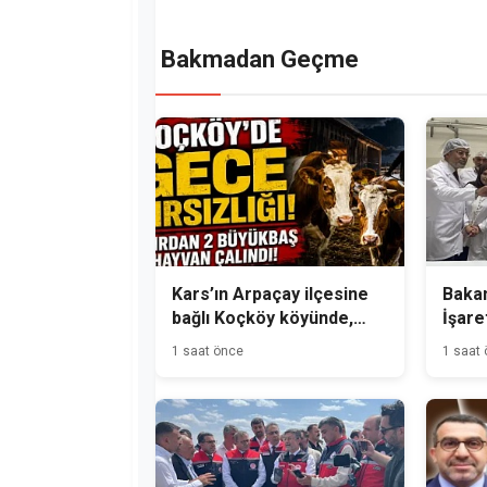
Bakmadan Geçme
Kars’ın Arpaçay ilçesine
Bakan
bağlı Koçköy köyünde,
İşare
gece hırsızlık olayı
Üreti
1 saat önce
1 saat
meydana geldi.