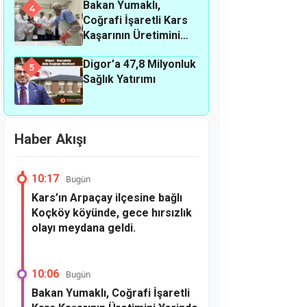
Bakan Yumaklı,
meydana geldi.
4
Coğrafi İşaretli Kars
Kaşarının Üretimini
Yerinde İnceledi
Digor’a 47,8 Milyonluk
5
Sağlık Yatırımı
Haber Akışı
10:17
Bugün
Kars’ın Arpaçay ilçesine bağlı
Koçköy köyünde, gece hırsızlık
olayı meydana geldi.
10:06
Bugün
Bakan Yumaklı, Coğrafi İşaretli