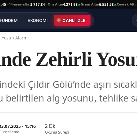
4-ayar-altin
Ons Altın
Gram Altın
Çeyrek Altın
3.717,84
4.271,98
6.551,58
10.66
—
▲
▲
GÜNDEM
EKONOMİ
CANLI İZLE
i Yosun Alarmı
ünde Zehirli Yos
sindeki Çıldır Gölü’nde aşırı sıca
 belirtilen alg yosunu, tehlike s
2 Dk
03.07.2025 - 15:16
Güncelleme
Okuma Süresi