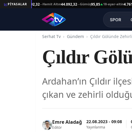
at Altın
Hamit Altın
Gümüş
18-ayar-altin
1
PİYASALAR
44.092,32
44.092,32
95,85
4.761,45
—
—
▲
—
SPOR
Serhat Tv
Gündem
Çıldır Gölünde Zehirl
Çıldır Göl
Ardahan’ın Çıldır ilçe
çıkan ve zehirli olduğu
22.08.2023 - 09:08
Emre Aladağ
Yayınlanma
Editör