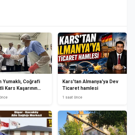
 Yumaklı, Coğrafi
Kars'tan Almanya'ya Dev
tli Kars Kaşarının
Ticaret hamlesi
mini Yerinde İnceledi
 önce
1 saat önce