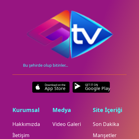
Bu şehirde olup bitinler...
Download on the
GET IT ON
App Store
Google Play
Kurumsal
Medya
Site İçeriği
Hakkımızda
Video Galeri
Son Dakika
İletişim
Manşetler