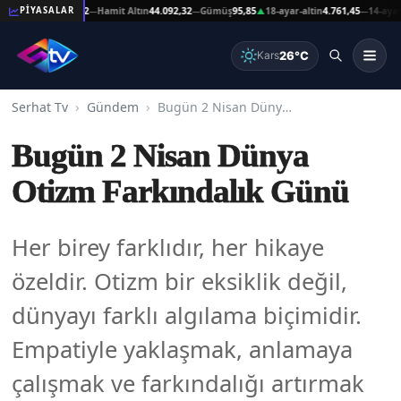
ltın
44.092,32
Hamit Altın
44.092,32
Gümüş
95,85
18-ayar-altin
4.761,45
14-ayar-altin
PİYASALAR
—
—
▲
—
26°C
Kars
Serhat Tv
Gündem
Bugün 2 Nisan Dünya Otizm Farkındalık Günü
Bugün 2 Nisan Dünya
Otizm Farkındalık Günü
Her birey farklıdır, her hikaye
özeldir. Otizm bir eksiklik değil,
dünyayı farklı algılama biçimidir.
Empatiyle yaklaşmak, anlamaya
çalışmak ve farkındalığı artırmak