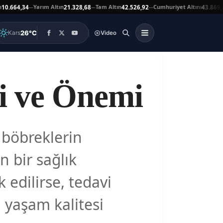
Yarım Altın
Tam Altın
Cumhuriyet Altını
A
64,34
21.328,68
42.526,92
43.869,00
—
—
—
▲
26°C
Kars
Video
ri ve Önemi
 böbreklerin
 bir sağlık
edilirse, tedavi
n yaşam kalitesi