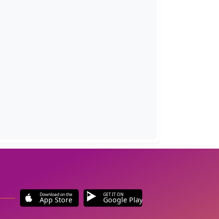
Download on the
GET IT ON
App Store
Google Play