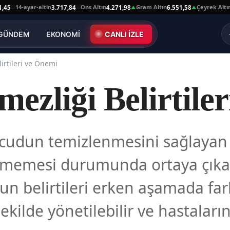
14-ayar-altin
Ons Altın
Gram Altın
Çeyrek Altın
3.717,84
4.271,98
6.551,58
10.6
—
▲
▲
GÜNDEM
EKONOMİ
CANLI İZLE
irtileri ve Önemi
ezliği Belirtile
ücudun temizlenmesini sağlayan
tirmemesi durumunda ortaya çıkan
 belirtileri erken aşamada fark 
şekilde yönetilebilir ve hastaları