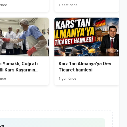
Heyecanı Kars’ta
 önce
1 saat önce
 Yumaklı, Coğrafi
Kars'tan Almanya'ya Dev
tli Kars Kaşarının
Ticaret hamlesi
mini Yerinde İnceledi
önce
1 gün önce
ı?