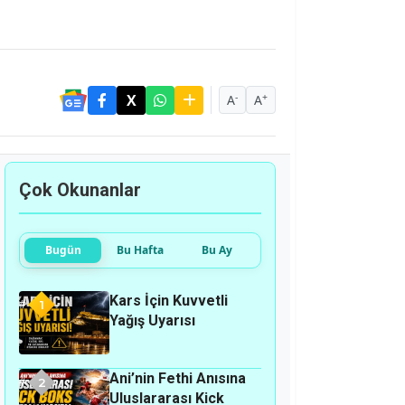
-
+
A
A
Çok Okunanlar
Bugün
Bu Hafta
Bu Ay
Kars İçin Kuvvetli
1
Yağış Uyarısı
Ani’nin Fethi Anısına
2
Uluslararası Kick