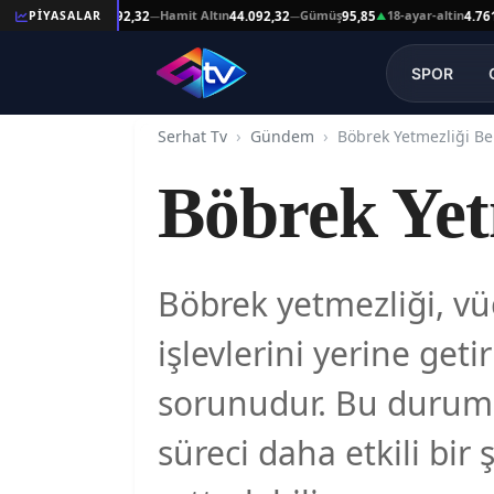
şat Altın
Hamit Altın
Gümüş
18-ayar-altin
PİYASALAR
44.092,32
44.092,32
95,85
4.761,45
—
—
▲
—
SPOR
Serhat Tv
Gündem
Böbrek Yetmezliği Bel
Böbrek Yetm
Böbrek yetmezliği, v
işlevlerini yerine ge
sorunudur. Bu durumun
süreci daha etkili bir 