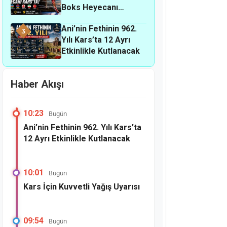
Boks Heyecanı
Kars’ta
Ani’nin Fethinin 962.
3
Yılı Kars’ta 12 Ayrı
Etkinlikle Kutlanacak
Haber Akışı
10:23
Bugün
Ani’nin Fethinin 962. Yılı Kars’ta
12 Ayrı Etkinlikle Kutlanacak
10:01
Bugün
Kars İçin Kuvvetli Yağış Uyarısı
09:54
Bugün