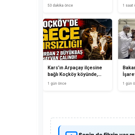
Kutlanacak
53 dakika önce
1 saat
Kars’ın Arpaçay ilçesine
Bakan
bağlı Koçköy köyünde,
İşare
gece hırsızlık olayı
Üreti
1 gün önce
1 gün 
meydana geldi.
Senin de fikrin var m