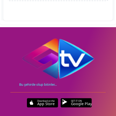
Bu şehirde olup bitinler...
Download on the
GET IT ON
App Store
Google Play