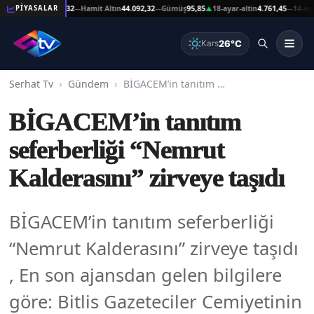
 Altın
44.092,32
Hamit Altın
44.092,32
Gümüş
95,85
18-ayar-altin
4.761,45
14-ayar-alti
PİYASALAR
—
—
▲
—
26°C
Kars
Serhat Tv
Gündem
BİGACEM’in tanıtım seferberliği “Nemrut Kalderasını” zirveye taşıdı
BİGACEM’in tanıtım
seferberliği “Nemrut
Kalderasını” zirveye taşıdı
BİGACEM’in tanıtım seferberliği
“Nemrut Kalderasını” zirveye taşıdı
, En son ajansdan gelen bilgilere
göre: Bitlis Gazeteciler Cemiyetinin