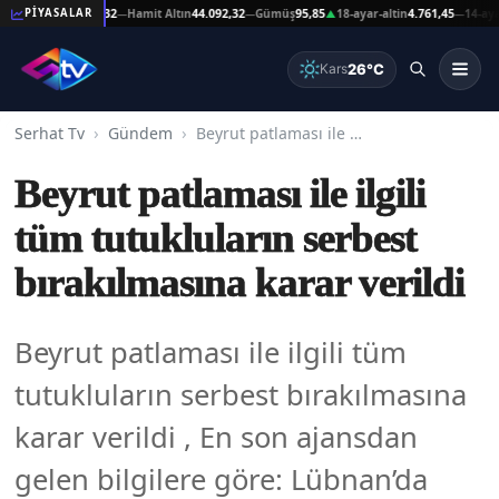
 Altın
44.092,32
Hamit Altın
44.092,32
Gümüş
95,85
18-ayar-altin
4.761,45
14-ayar-alti
PİYASALAR
—
—
▲
—
26°C
Kars
Serhat Tv
Gündem
Beyrut patlaması ile ilgili tüm tutukluların serbest bırakılmasına karar verildi
Beyrut patlaması ile ilgili
tüm tutukluların serbest
bırakılmasına karar verildi
Beyrut patlaması ile ilgili tüm
tutukluların serbest bırakılmasına
karar verildi , En son ajansdan
gelen bilgilere göre: Lübnan’da