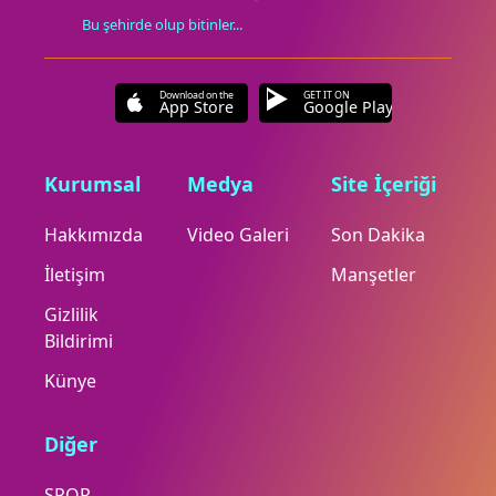
Bu şehirde olup bitinler...
Download on the
GET IT ON
App Store
Google Play
Kurumsal
Medya
Site İçeriği
Hakkımızda
Video Galeri
Son Dakika
İletişim
Manşetler
Gizlilik
Bildirimi
Künye
Diğer
SPOR