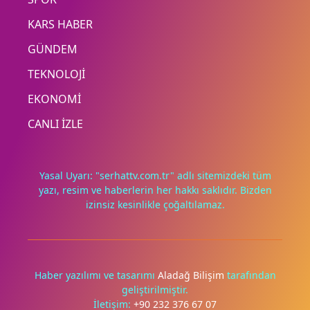
KARS HABER
GÜNDEM
TEKNOLOJİ
EKONOMİ
CANLI İZLE
Yasal Uyarı: "serhattv.com.tr" adlı sitemizdeki tüm
yazı, resim ve haberlerin her hakkı saklıdır. Bizden
izinsiz kesinlikle çoğaltılamaz.
Deneyimini iyileştirmek ve içeriğimizi geliştirmek için çerezler
kullanıyoruz. Zorunlu çerezler her zaman çalışır; diğerleri
yalnızca onayınla.
Haber yazılımı ve tasarımı
Aladağ Bilişim
tarafından
geliştirilmiştir.
Tümünü reddet
Tercihleri yönet
İletişim:
+90 232 376 67 07