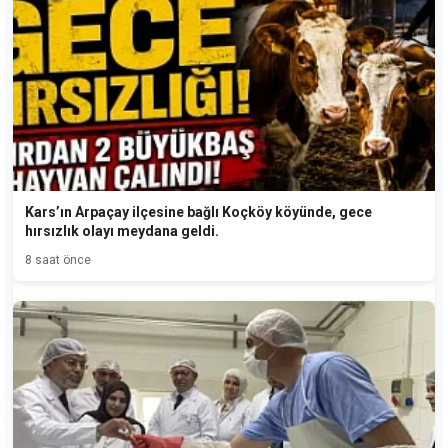
Kars’ın Arpaçay ilçesine bağlı Koçköy köyünde, gece
hırsızlık olayı meydana geldi.
8 saat önce