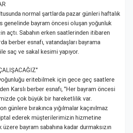
AR
ltusunda normal şartlarda pazar günleri haftalık
ars genelinde bayram öncesi oluşan yoğunluk
çin açtı. Sabahın erken saatlerinden itibaren
rda berber esnafı, vatandaşları bayrama
ile saç ve sakal kesimi yapıyor.
ÇALIŞACAĞIZ"
oğunluğu eritebilmek için gece geç saatlere
eden Karslı berber esnafı, "Her bayram öncesi
mizde çok büyük bir hareketlilik var.
on günlere bırakınca yığılmalar kaçınılmaz
iptal ederek müşterilerimizin hizmetine
ak üzere bayram sabahına kadar durmaksızın