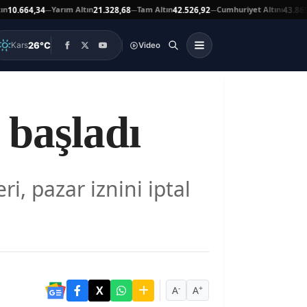
Yarım Altın
Tam Altın
Cumhuriyet Altını
664,34
21.328,68
42.526,92
43.869,00
—
—
—
26°C
Kars
Video
 başladı
, pazar iznini iptal
-
+
A
A