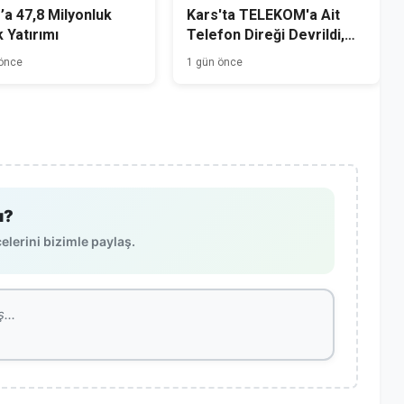
’a 47,8 Milyonluk
Kars'ta TELEKOM'a Ait
k Yatırımı
Telefon Direği Devrildi,
Mahalle Sakinleri Önlem
 önce
1 gün önce
Bekliyor
ı?
lerini bizimle paylaş.