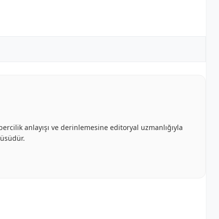
bercilik anlayışı ve derinlemesine editoryal uzmanlığıyla
cüsüdür.