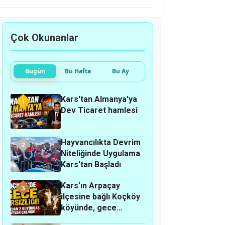
Çok Okunanlar
Bugün
Bu Hafta
Bu Ay
Kars'tan Almanya'ya
1
Dev Ticaret hamlesi
Hayvancılıkta Devrim
2
Niteliğinde Uygulama
Kars'tan Başladı
Kars’ın Arpaçay
3
ilçesine bağlı Koçköy
köyünde, gece
hırsızlık olayı