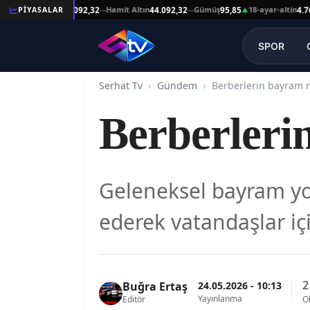
Reşat Altın
Hamit Altın
Gümüş
18-ayar-altin
PİYASALAR
44.092,32
44.092,32
95,85
4.761,45
—
—
▲
SPOR
Serhat Tv
Gündem
Berberlerin bayram m
Berberleri
Geleneksel bayram yoğ
ederek vatandaşlar içi
2
24.05.2026 - 10:13
Buğra Ertaş
Yayınlanma
Editör
O