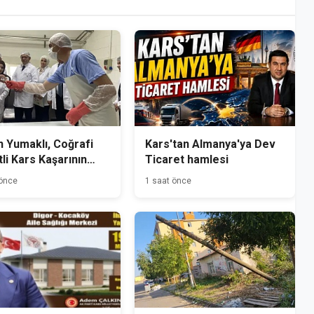
 Yumaklı, Coğrafi
Kars'tan Almanya'ya Dev
tli Kars Kaşarının
Ticaret hamlesi
mini Yerinde İnceledi
 önce
1 saat önce