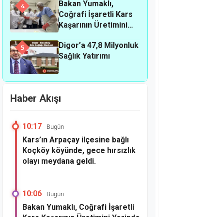
Bakan Yumaklı,
meydana geldi.
4
Coğrafi İşaretli Kars
Kaşarının Üretimini
Yerinde İnceledi
Digor’a 47,8 Milyonluk
5
Sağlık Yatırımı
Haber Akışı
10:17
Bugün
Kars’ın Arpaçay ilçesine bağlı
Koçköy köyünde, gece hırsızlık
olayı meydana geldi.
10:06
Bugün
Bakan Yumaklı, Coğrafi İşaretli