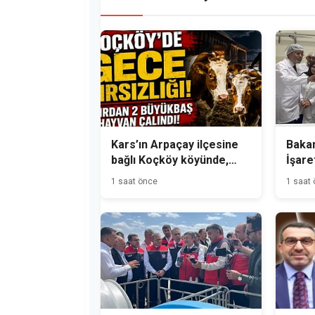
Kars’ın Arpaçay ilçesine
Bakan
bağlı Koçköy köyünde,
İşare
gece hırsızlık olayı
Üreti
1 saat önce
1 saat
meydana geldi.