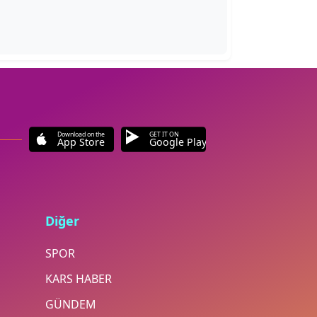
Download on the
GET IT ON
App Store
Google Play
Diğer
SPOR
KARS HABER
GÜNDEM