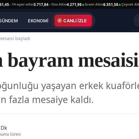
14-ayar-altin
Ons Altın
Gram Altın
Çeyrek Altın
3.717,84
4.271,98
6.551,58
10.
—
—
▲
▲
GÜNDEM
EKONOMİ
CANLI İZLE
esaisi başladı
n bayram mesaisi
unluğu yaşayan erkek kuaförleri
n fazla mesaiye kaldı.
 Dk
kuma Süresi