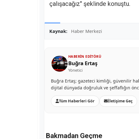
çalışacağız" şeklinde konuştu.
Kaynak:
Haber Merkezi
HABERIN EDITÖRÜ
Buğra Ertaş
Yönetici
Buğra Ertaş; gazeteci kimliği, güvenilir ha
dijital dünyada doğruluk ve şeffaflığın ön
Tüm Haberleri Gör
İletişime Geç
Bakmadan Geçme