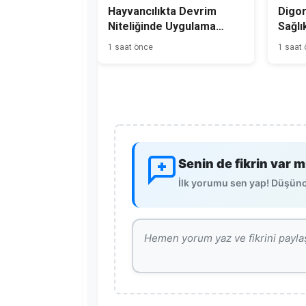
Hayvancılıkta Devrim
Digor
Niteliğinde Uygulama
Sağlı
Kars'tan Başladı
1 saat önce
1 saat
Senin de fikrin var m
İlk yorumu sen yap! Düşünce