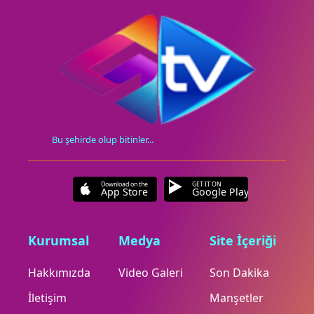
Bu şehirde olup bitinler...
Download on the
GET IT ON
App Store
Google Play
Kurumsal
Medya
Site İçeriği
Hakkımızda
Video Galeri
Son Dakika
İletişim
Manşetler