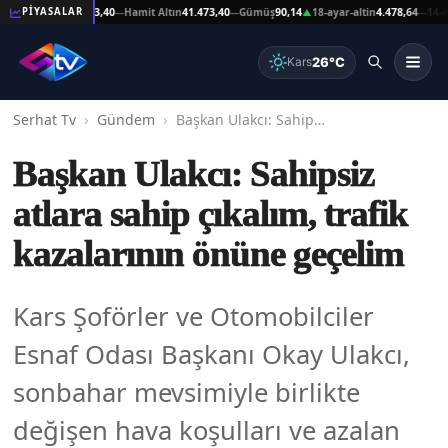
şat Altın
41.473,40
Hamit Altın
41.473,40
Gümüş
90,14
18-ayar-altin
4.478,64
14-ayar-a
PİYASALAR
—
—
▲
—
26°C
Kars
Serhat Tv
Gündem
Başkan Ulakcı: Sahipsiz atlara sahip çıkalım, trafik kazalarının önüne geçelim
Başkan Ulakcı: Sahipsiz
atlara sahip çıkalım, trafik
kazalarının önüne geçelim
Kars Şoförler ve Otomobilciler
Esnaf Odası Başkanı Okay Ulakcı,
sonbahar mevsimiyle birlikte
değişen hava koşulları ve azalan