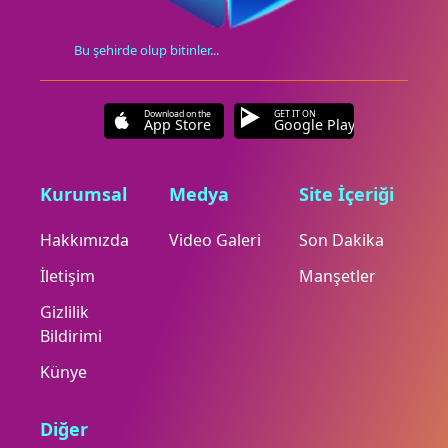
Bu şehirde olup bitinler...
Download on the
GET IT ON
App Store
Google Play
Kurumsal
Medya
Site İçeriği
Hakkımızda
Video Galeri
Son Dakika
İletişim
Manşetler
Gizlilik
Bildirimi
Künye
Diğer