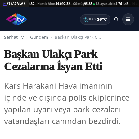
at Altın
44.092,32
Hamit Altın
44.092,32
Gümüş
95,85
18-ayar-altin
4.761,45
14-ayar-a
PİYASALAR
—
—
▲
—
26°C
Kars
Serhat Tv
Gündem
Başkan Ulakçı Park Cezalarına İsyan Etti
Başkan Ulakçı Park
Cezalarına İsyan Etti
Kars Harakani Havalimanının
içinde ve dışında polis ekiplerince
yapılan uyarı veya park cezaları
vatandaşları canından bezdirdi.