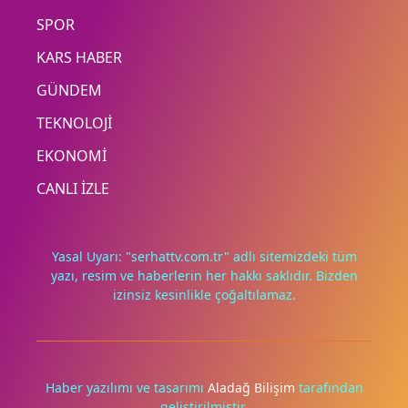
SPOR
KARS HABER
GÜNDEM
TEKNOLOJİ
EKONOMİ
CANLI İZLE
Yasal Uyarı: "serhattv.com.tr" adlı sitemizdeki tüm
yazı, resim ve haberlerin her hakkı saklıdır. Bizden
izinsiz kesinlikle çoğaltılamaz.
Deneyimini iyileştirmek ve içeriğimizi geliştirmek için çerezler
kullanıyoruz. Zorunlu çerezler her zaman çalışır; diğerleri
yalnızca onayınla.
Haber yazılımı ve tasarımı
Aladağ Bilişim
tarafından
geliştirilmiştir.
Tümünü reddet
Tercihleri yönet