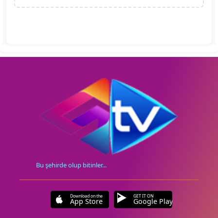
Bu şehirde olup bitinler...
Download on the
GET IT ON
App Store
Google Play