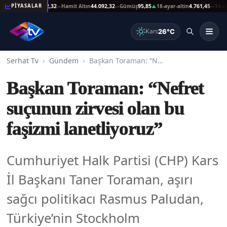
şat Altın
44.092,32
Hamit Altın
44.092,32
Gümüş
95,85
18-ayar-altin
4.761,45
14-ayar-a
PİYASALAR
—
—
▲
—
26°C
Kars
Serhat Tv
Gündem
Başkan Toraman: “Nefret suçunun zirvesi olan bu faşizmi lanetliyoruz”
Başkan Toraman: “Nefret
suçunun zirvesi olan bu
faşizmi lanetliyoruz”
Cumhuriyet Halk Partisi (CHP) Kars
İl Başkanı Taner Toraman, aşırı
sağcı politikacı Rasmus Paludan,
Türkiye’nin Stockholm