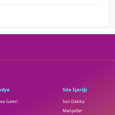
edya
Site İçeriği
eo Galeri
Son Dakika
Manşetler