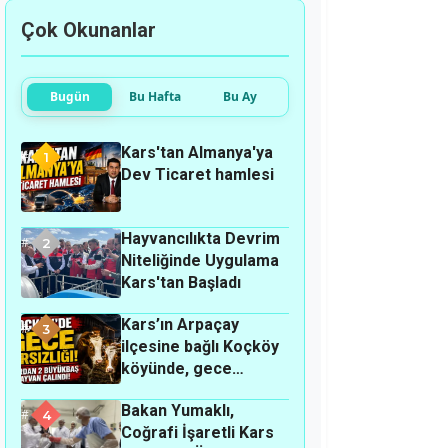
Çok Okunanlar
Bugün
Bu Hafta
Bu Ay
Kars'tan Almanya'ya
1
Dev Ticaret hamlesi
Hayvancılıkta Devrim
2
Niteliğinde Uygulama
Kars'tan Başladı
Kars’ın Arpaçay
3
ilçesine bağlı Koçköy
köyünde, gece
hırsızlık olayı
Bakan Yumaklı,
meydana geldi.
4
Coğrafi İşaretli Kars