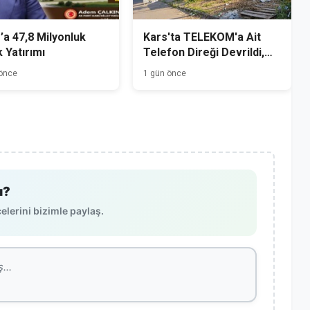
’a 47,8 Milyonluk
Kars'ta TELEKOM'a Ait
k Yatırımı
Telefon Direği Devrildi,
Mahalle Sakinleri Önlem
 önce
1 gün önce
Bekliyor
ı?
lerini bizimle paylaş.