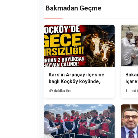
Bakmadan Geçme
Kars’ın Arpaçay ilçesine
Bakan
bağlı Koçköy köyünde,
İşare
gece hırsızlık olayı
Üreti
49 dakika önce
1 saat
meydana geldi.