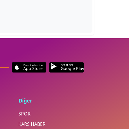
Download on the
GET IT ON
App Store
Google Play
Diğer
SPOR
KARS HABER