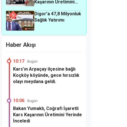
Kaşarının Üretimini
Yerinde İnceledi
Digor’a 47,8 Milyonluk
5
Sağlık Yatırımı
Haber Akışı
10:17
Bugün
Kars’ın Arpaçay ilçesine bağlı
Koçköy köyünde, gece hırsızlık
olayı meydana geldi.
10:06
Bugün
Bakan Yumaklı, Coğrafi İşaretli
Kars Kaşarının Üretimini Yerinde
İnceledi