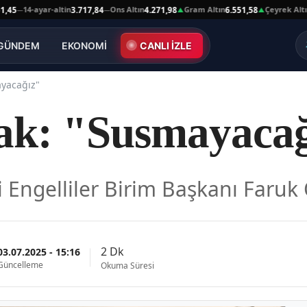
14-ayar-altin
Ons Altın
Gram Altın
Çeyrek Altın
3.717,84
4.271,98
6.551,58
10.6
—
—
▲
▲
GÜNDEM
EKONOMİ
CANLI İZLE
yacağız"
ak: "Susmayacağ
 Engelliler Birim Başkanı Faruk
2 Dk
03.07.2025 - 15:16
Güncelleme
Okuma Süresi