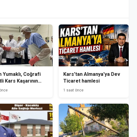
 Yumaklı, Coğrafi
Kars'tan Almanya'ya Dev
tli Kars Kaşarının
Ticaret hamlesi
mini Yerinde İnceledi
 önce
1 saat önce