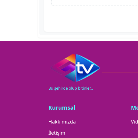
Bu şehirde olup bitinler...
Kurumsal
M
Hakkımızda
Vid
İletişim