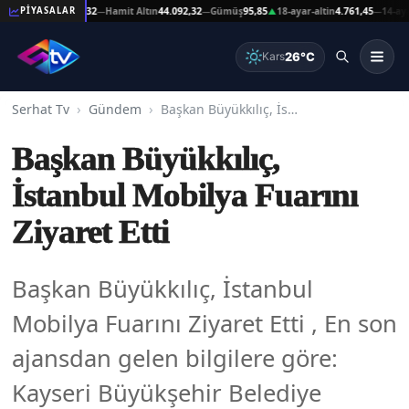
ltın
44.092,32
Hamit Altın
44.092,32
Gümüş
95,85
18-ayar-altin
4.761,45
14-ayar-altin
PİYASALAR
—
—
▲
—
26°C
Kars
Serhat Tv
Gündem
Başkan Büyükkılıç, İstanbul Mobilya Fuarını Ziyaret Etti
Başkan Büyükkılıç,
İstanbul Mobilya Fuarını
Ziyaret Etti
Başkan Büyükkılıç, İstanbul
Mobilya Fuarını Ziyaret Etti , En son
ajansdan gelen bilgilere göre:
Kayseri Büyükşehir Belediye