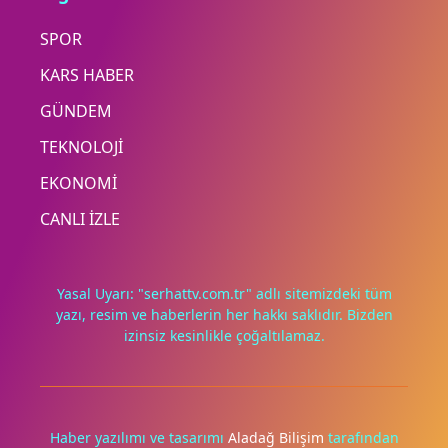
SPOR
KARS HABER
GÜNDEM
TEKNOLOJİ
EKONOMİ
CANLI İZLE
Yasal Uyarı: "serhattv.com.tr" adlı sitemizdeki tüm
yazı, resim ve haberlerin her hakkı saklıdır. Bizden
izinsiz kesinlikle çoğaltılamaz.
Deneyimini iyileştirmek ve içeriğimizi geliştirmek için çerezler
kullanıyoruz. Zorunlu çerezler her zaman çalışır; diğerleri
yalnızca onayınla.
Haber yazılımı ve tasarımı
Aladağ Bilişim
tarafından