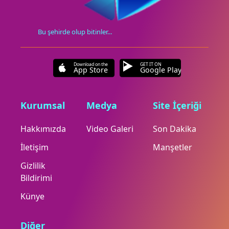
Bu şehirde olup bitinler...
Download on the
GET IT ON
App Store
Google Play
Kurumsal
Medya
Site İçeriği
Hakkımızda
Video Galeri
Son Dakika
İletişim
Manşetler
Gizlilik
Bildirimi
Künye
Diğer