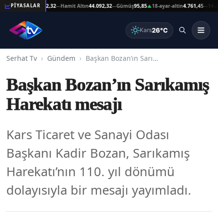
şat Altın
44.092,32
Hamit Altın
44.092,32
Gümüş
95,85
18-ayar-altin
4.761,45
14-ayar-
PİYASALAR
—
—
▲
—
26°C
Kars
Serhat Tv
Gündem
Başkan Bozan’ın Sarıkamış Harekatı mesajı
Başkan Bozan’ın Sarıkamış
Harekatı mesajı
Kars Ticaret ve Sanayi Odası
Başkanı Kadir Bozan, Sarıkamış
Harekatı’nın 110. yıl dönümü
dolayısıyla bir mesajı yayımladı.