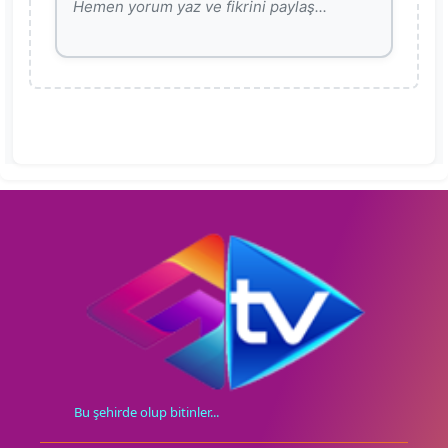
Bu şehirde olup bitinler...