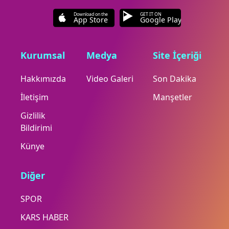
Download on the
GET IT ON
App Store
Google Play
Kurumsal
Medya
Site İçeriği
Hakkımızda
Video Galeri
Son Dakika
İletişim
Manşetler
Gizlilik
Bildirimi
Künye
Diğer
SPOR
KARS HABER