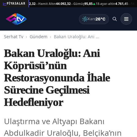
şat Altın
44.092,32
Hamit Altın
44.092,32
Gümüş
95,85
18-ayar-altin
4.761,45
14-ayar-a
PİYASALAR
—
—
▲
—
26°C
Kars
Serhat Tv
Gündem
Bakan Uraloğlu: Ani Köprüsü’nün Restorasyonunda İhale Sürecine Geçilmesi Hedefleniyor
Bakan Uraloğlu: Ani
Köprüsü’nün
Restorasyonunda İhale
Sürecine Geçilmesi
Hedefleniyor
Ulaştırma ve Altyapı Bakanı
Abdulkadir Uraloğlu, Belçika’nın