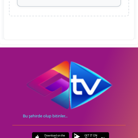
Bu şehirde olup bitinler...
Download on the
GET IT ON