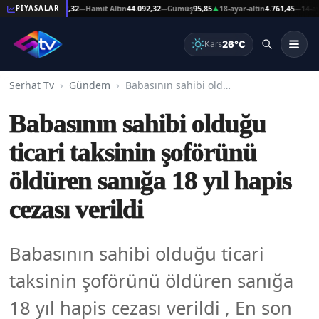
at Altın
44.092,32
Hamit Altın
44.092,32
Gümüş
95,85
18-ayar-altin
4.761,45
14-ayar-a
PİYASALAR
—
—
▲
—
26°C
Kars
Serhat Tv
Gündem
Babasının sahibi olduğu ticari taksinin şoförünü öldüren sanığa 18 yıl hapis cezası verildi
Babasının sahibi olduğu
ticari taksinin şoförünü
öldüren sanığa 18 yıl hapis
cezası verildi
Babasının sahibi olduğu ticari
taksinin şoförünü öldüren sanığa
18 yıl hapis cezası verildi , En son