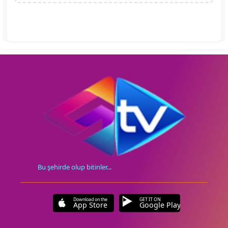
Bu şehirde olup bitinler...
Download on the
GET IT ON
App Store
Google Play