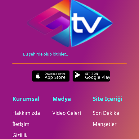
Bu şehirde olup bitinler...
Download on the
GET IT ON
App Store
Google Play
Kurumsal
Medya
Site İçeriği
Hakkımızda
Video Galeri
Son Dakika
İletişim
Manşetler
Gizlilik