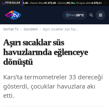
şat Altın
41.473,40
Hamit Altın
41.473,40
Gümüş
90,14
18-ayar-altin
4.478,64
14-ayar-a
PİYASALAR
—
—
▲
—
26°C
Kars
Serhat Tv
Gündem
Aşırı sıcaklar süs havuzlarında eğlenceye dönüştü
Aşırı sıcaklar süs
havuzlarında eğlenceye
dönüştü
Kars’ta termometreler 33 dereceği
gösterdi, çocuklar havuzlara akı
etti.