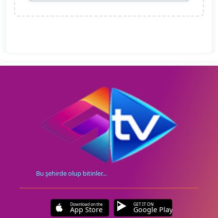
Bu şehirde olup bitinler...
Download on the
GET IT ON
App Store
Google Play