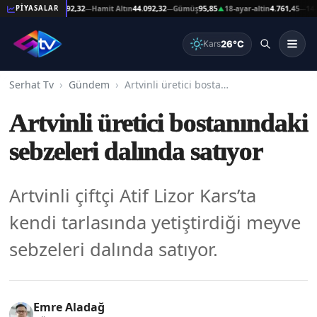
eşat Altın
44.092,32
Hamit Altın
44.092,32
Gümüş
95,85
18-ayar-altin
4.761,45
14-ayar
PİYASALAR
—
—
▲
—
26°C
Kars
Serhat Tv
Gündem
Artvinli üretici bostanındaki sebzeleri dalında satıyor
Artvinli üretici bostanındaki
sebzeleri dalında satıyor
Artvinli çiftçi Atif Lizor Kars’ta
kendi tarlasında yetiştirdiği meyve
sebzeleri dalında satıyor.
Emre Aladağ