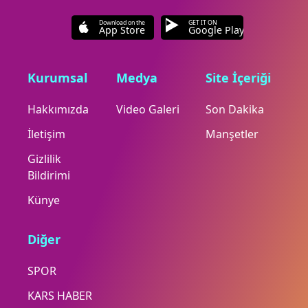
Download on the
GET IT ON
App Store
Google Play
Kurumsal
Medya
Site İçeriği
Hakkımızda
Video Galeri
Son Dakika
İletişim
Manşetler
Gizlilik
Bildirimi
Künye
Diğer
SPOR
KARS HABER