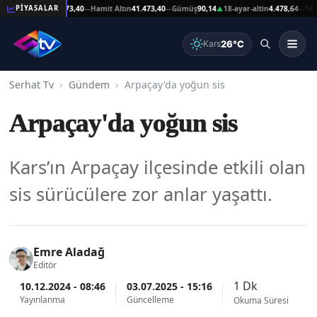
eşat Altın
41.473,40
Hamit Altın
41.473,40
Gümüş
90,14
18-ayar-altin
4.478,64
14-ayar
PİYASALAR
—
—
▲
—
26°C
Kars
Serhat Tv
Gündem
Arpaçay'da yoğun sis
Arpaçay'da yoğun sis
Kars’ın Arpaçay ilçesinde etkili olan
sis sürücülere zor anlar yaşattı.
Emre Aladağ
Editör
1 Dk
10.12.2024 - 08:46
03.07.2025 - 15:16
Yayınlanma
Güncelleme
Okuma Süresi