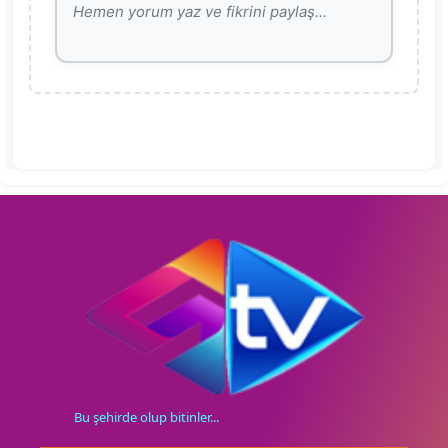
Bu şehirde olup bitinler...