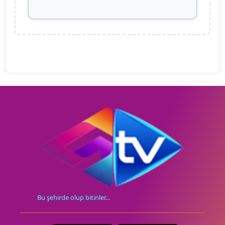
Bu şehirde olup bitinler...