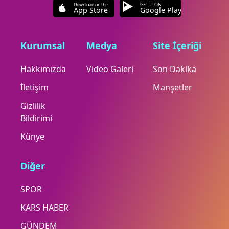
Download on the
GET IT ON
App Store
Google Play
Kurumsal
Medya
Site İçeriği
Hakkımızda
Video Galeri
Son Dakika
İletişim
Manşetler
Gizlilik
Bildirimi
Künye
Diğer
SPOR
KARS HABER
GÜNDEM