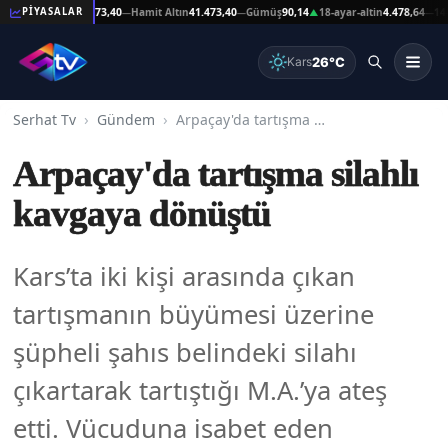
Reşat Altın
41.473,40
Hamit Altın
41.473,40
Gümüş
90,14
18-ayar-altin
4.478,64
14-aya
PİYASALAR
—
—
—
▲
—
26°C
Kars
Serhat Tv
Gündem
Arpaçay'da tartışma silahlı kavgaya dönüştü
Arpaçay'da tartışma silahlı
kavgaya dönüştü
Kars’ta iki kişi arasında çıkan
tartışmanın büyümesi üzerine
şüpheli şahıs belindeki silahı
çıkartarak tartıştığı M.A.’ya ateş
etti. Vücuduna isabet eden