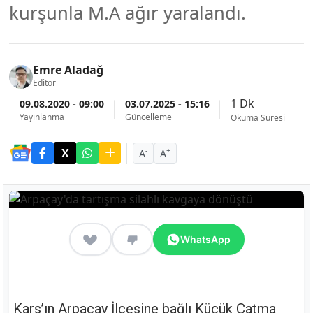
kurşunla M.A ağır yaralandı.
Emre Aladağ
Editör
1 Dk
09.08.2020 - 09:00
03.07.2025 - 15:16
Yayınlanma
Güncelleme
Okuma Süresi
-
+
A
A
WhatsApp
Kars’ın Arpaçay İlçesine bağlı Küçük Çatma