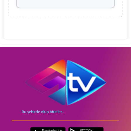
Bu şehirde olup bitinler...
Download on the
GET IT ON