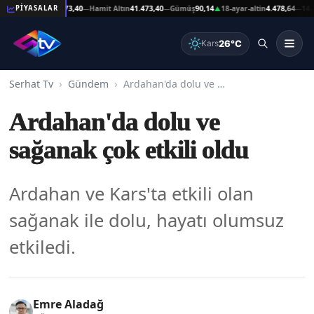
Reşat Altın
41.473,40
Hamit Altın
41.473,40
Gümüş
90,14
18-ayar-altin
4.478,64
14-ayar
PİYASALAR
—
—
▲
—
26°C
Kars
Serhat Tv
Gündem
Ardahan'da dolu ve sağanak çok etkili oldu
Ardahan'da dolu ve
sağanak çok etkili oldu
Ardahan ve Kars'ta etkili olan
sağanak ile dolu, hayatı olumsuz
etkiledi.
Emre Aladağ