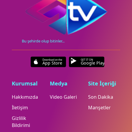
Bu şehirde olup bitinler...
Download on the
GET IT ON
App Store
Google Play
Kurumsal
Medya
Site İçeriği
Hakkımızda
Video Galeri
Son Dakika
İletişim
Manşetler
Gizlilik
Bildirimi