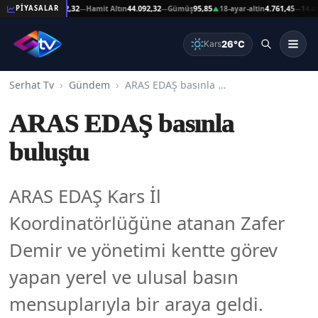
t Altın
44.092,32
Hamit Altın
44.092,32
Gümüş
95,85
18-ayar-altin
4.761,45
14-ayar-alt
PİYASALAR
—
—
▲
—
26°C
Kars
Serhat Tv
Gündem
ARAS EDAŞ basınla buluştu
ARAS EDAŞ basınla
buluştu
ARAS EDAŞ Kars İl
Koordinatörlüğüne atanan Zafer
Demir ve yönetimi kentte görev
yapan yerel ve ulusal basın
mensuplarıyla bir araya geldi.