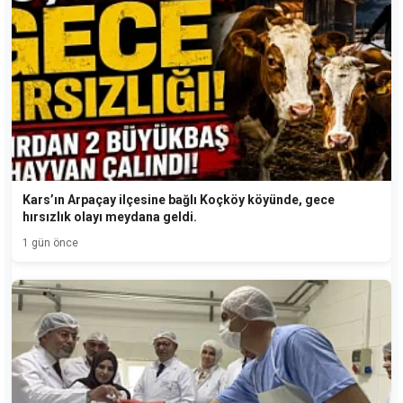
Kars’ın Arpaçay ilçesine bağlı Koçköy köyünde, gece
hırsızlık olayı meydana geldi.
1 gün önce