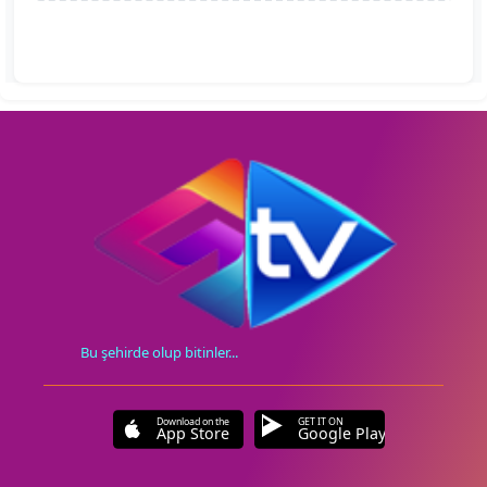
Bu şehirde olup bitinler...
Download on the
GET IT ON
App Store
Google Play