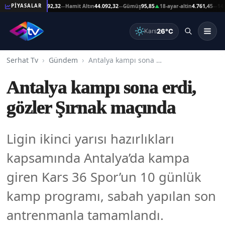
eşat Altın
44.092,32
Hamit Altın
44.092,32
Gümüş
95,85
18-ayar-altin
4.761,45
14-ayar
PİYASALAR
—
—
▲
—
26°C
Kars
Serhat Tv
Gündem
Antalya kampı sona erdi, gözler Şırnak maçında
Antalya kampı sona erdi,
gözler Şırnak maçında
Ligin ikinci yarısı hazırlıkları
kapsamında Antalya’da kampa
giren Kars 36 Spor’un 10 günlük
kamp programı, sabah yapılan son
antrenmanla tamamlandı.