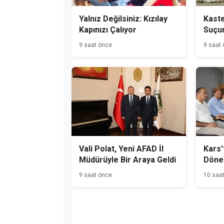
Yalnız Değilsiniz: Kızılay
Kast
Kapınızı Çalıyor
Suçu
Hükü
9 saat önce
9 saat
Yakal
Vali Polat, Yeni AFAD İl
Kars'
Müdürüyle Bir Araya Geldi
Dönem
Başla
9 saat önce
10 saa