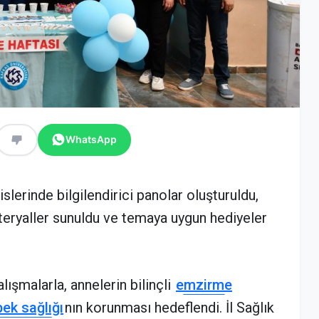
WhatsApp
lerinde bilgilendirici panolar oluşturuldu,
ateryaller sunuldu ve temaya uygun hediyeler
ışmalarla, annelerin bilinçli
emzirme
ek sağlığı
nın korunması hedeflendi. İl Sağlık