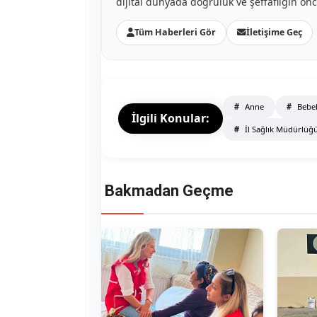
dijital dünyada doğruluk ve şeffaflığın ön
Tüm Haberleri Gör
İletişime Geç
Anne
Bebek
İlgili Konular:
İl Sağlık Müdürlüğ
Bakmadan Geçme