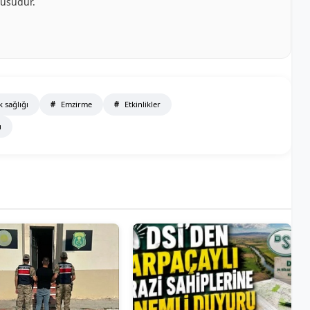
cüsüdür.
 sağlığı
Emzirme
Etkinlikler
ü