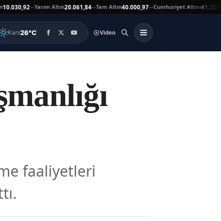
Yarım Altın
Tam Altın
Cumhuriyet Altını
At
0,92
20.061,84
40.000,97
41.251,00
—
—
—
▼
26°C
Kars
Video
şmanlığı
me faaliyetleri
tı.