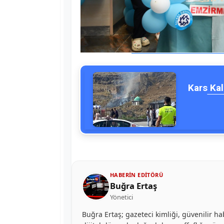
Kars Kal
HABERIN EDITÖRÜ
Buğra Ertaş
Yönetici
Buğra Ertaş; gazeteci kimliği, güvenilir ha