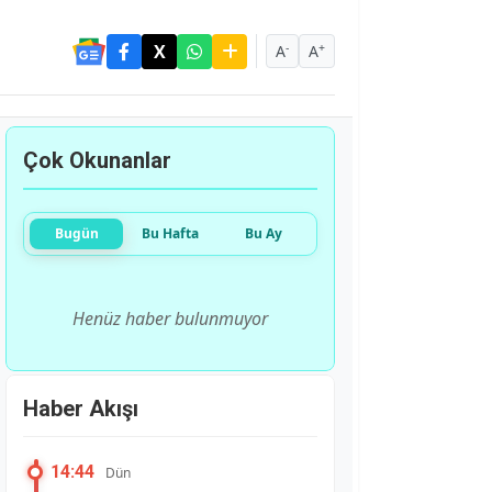
-
+
A
A
Çok Okunanlar
Bugün
Bu Hafta
Bu Ay
Henüz haber bulunmuyor
Haber Akışı
14:44
Dün