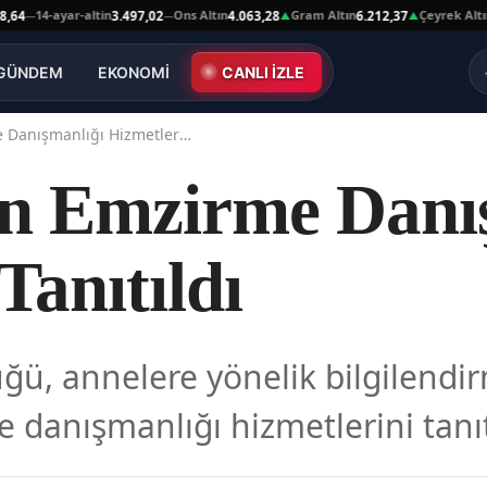
14-ayar-altin
Ons Altın
Gram Altın
Çeyrek Altın
3.497,02
4.063,28
6.212,37
10.03
—
▲
▲
GÜNDEM
EKONOMİ
CANLI İZLE
Anneler İçin Emzirme Danışmanlığı Hizmetleri Tanıtıldı
in Emzirme Danı
Tanıtıldı
ğü, annelere yönelik bilgilendir
danışmanlığı hizmetlerini tanıt