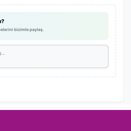
ı?
lerini bizimle paylaş.