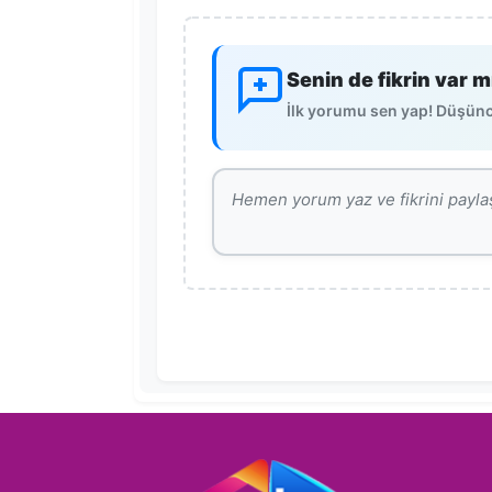
Senin de fikrin var m
İlk yorumu sen yap! Düşünce