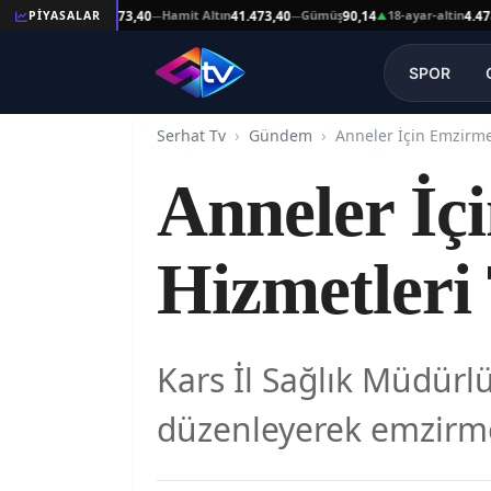
şat Altın
Hamit Altın
Gümüş
18-ayar-altin
PİYASALAR
41.473,40
41.473,40
90,14
4.478,64
—
—
▲
—
SPOR
Serhat Tv
Gündem
Anneler İç
Hizmetleri 
Kars İl Sağlık Müdürlü
düzenleyerek emzirme 