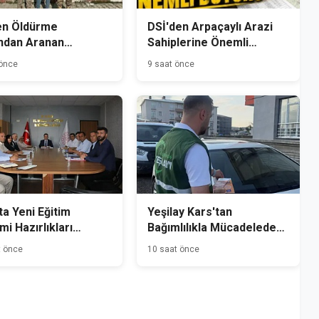
en Öldürme
DSİ'den Arpaçaylı Arazi
ndan Aranan
Sahiplerine Önemli
mlü Kağızman'da
Duyuru
 önce
9 saat önce
andı
ta Yeni Eğitim
Yeşilay Kars'tan
i Hazırlıkları
Bağımlılıkla Mücadelede
dı
Farkındalık Seferberliği
t önce
10 saat önce