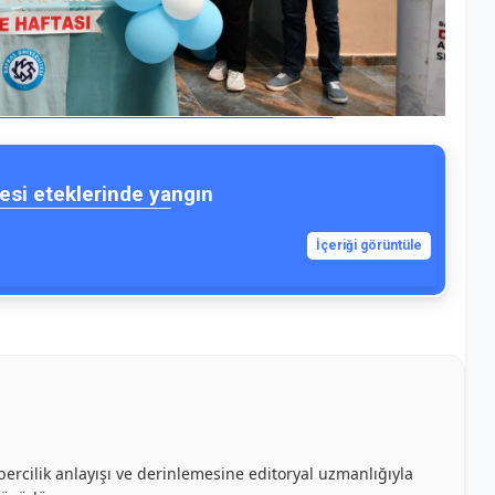
esi eteklerinde yangın
İçeriği görüntüle
bercilik anlayışı ve derinlemesine editoryal uzmanlığıyla