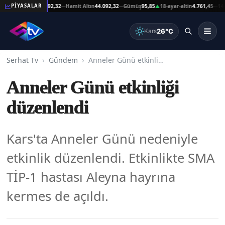
Reşat Altın
44.092,32
Hamit Altın
44.092,32
Gümüş
95,85
18-ayar-altin
4.761,45
14-ayar
PİYASALAR
—
—
▲
—
26°C
Kars
Serhat Tv
Gündem
Anneler Günü etkinliği düzenlendi
Anneler Günü etkinliği
düzenlendi
Kars'ta Anneler Günü nedeniyle
etkinlik düzenlendi. Etkinlikte SMA
TİP-1 hastası Aleyna hayrına
kermes de açıldı.