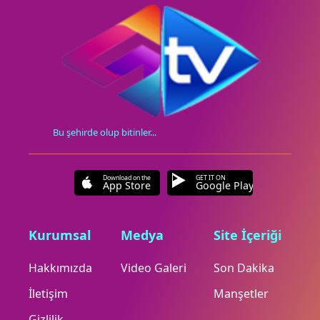
Bu şehirde olup bitinler...
Download on the
GET IT ON
App Store
Google Play
Kurumsal
Medya
Site İçeriği
Hakkımızda
Video Galeri
Son Dakika
İletişim
Manşetler
Gizlilik