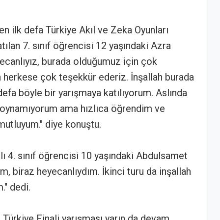
n ilk defa Türkiye Akıl ve Zeka Oyunları
ılan 7. sınıf öğrencisi 12 yaşındaki Azra
yecanlıyız, burada olduğumuz için çok
n herkese çok teşekkür ederiz. İnşallah burada
 defa böyle bir yarışmaya katılıyorum. Aslında
r oynamıyorum ama hızlıca öğrendim ve
mutluyum." diye konuştu.
lı 4. sınıf öğrencisi 10 yaşındaki Abdulsamet
ım, biraz heyecanlıydım. İkinci turu da inşallah
." dedi.
ı Türkiye Finali yarışması yarın da devam