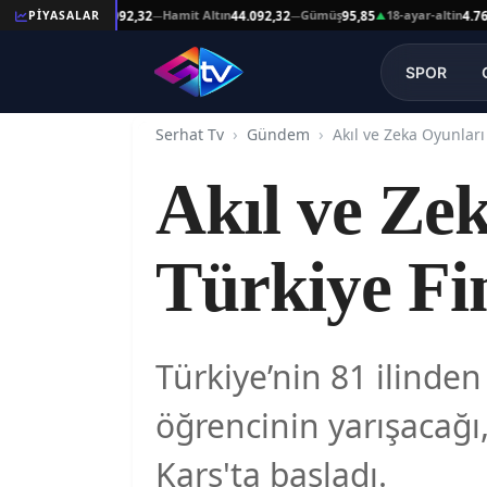
şat Altın
Hamit Altın
Gümüş
18-ayar-altin
PİYASALAR
44.092,32
44.092,32
95,85
4.761,45
—
—
▲
—
SPOR
Serhat Tv
Gündem
Akıl ve Ze
Türkiye Fin
Türkiye’nin 81 ilinde
öğrencinin yarışacağı,
Kars'ta başladı.