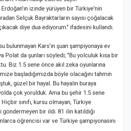
doğan'ın izinde yürüyen bir Türkiye'nin
uradan Selçuk Bayraktarların sayısı çoğalacak
kacak diye dua ediyorum." ifadesini kullandı.
kursu bulunmayan Kars'ın şuan şampiyonaya ev
iya Polat da şunları söyledi; "Bu yolculuk kısa bir
ktu. Biz 1.5 sene önce akıl zeka oyunlarına
ize başladığımızda böyle olacağını tahmin
tuk, güzel bir hayal. Bu hayalin buraya
olda çok yorulduk. Ama bu şehir 1.5 sene
 Hiçbir sınıfı, kursu olmayan, Türkiye
göndermeyen bir ildi. 81 ilin katıldığı
larca öğrencisi var ve Türkiye şampiyonasını