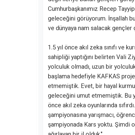
Cumhurbaşkanımız Recep Tayyip Er
geleceğini görüyorum. İnşallah b
ve dünyaya nam salacak gençler çı
1.5 yıl önce akıl zeka sınıfı ve 
sahipliği yaptığını belirten Vali Z
yolculuk olmadı, uzun bir yolculu
başlama hedefiyle KAFKAS projem
etmemiştik. Evet, bir hayal kurmuş
geleceğini umut etmemiştik. Bu y
önce akıl zeka oyunlarında sıfırdı.
şampiyonasına yarışmacı, öğrenci 
şampiyonada Kars yoktu. Şimdi on
ağırlayan bir il olduk."