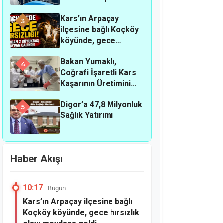
Kars’ın Arpaçay
3
ilçesine bağlı Koçköy
köyünde, gece
hırsızlık olayı
Bakan Yumaklı,
meydana geldi.
4
Coğrafi İşaretli Kars
Kaşarının Üretimini
Yerinde İnceledi
Digor’a 47,8 Milyonluk
5
Sağlık Yatırımı
Haber Akışı
10:17
Bugün
Kars’ın Arpaçay ilçesine bağlı
Koçköy köyünde, gece hırsızlık