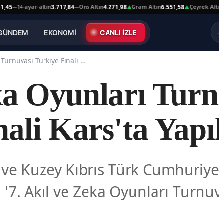
14-ayar-altin
Ons Altın
Gram Altın
Çeyrek Altın
3.717,84
4.271,98
6.551,58
10.6
—
▲
▲
GÜNDEM
EKONOMİ
CANLI İZLE
Akıl ve Zeka Oyunları Turnuvası Türkiye Finali Kars'ta Yapıldı
ka Oyunları Turn
ali Kars'ta Yapı
n ve Kuzey Kıbrıs Türk Cumhuriy
 '7. Akıl ve Zeka Oyunları Turnuv