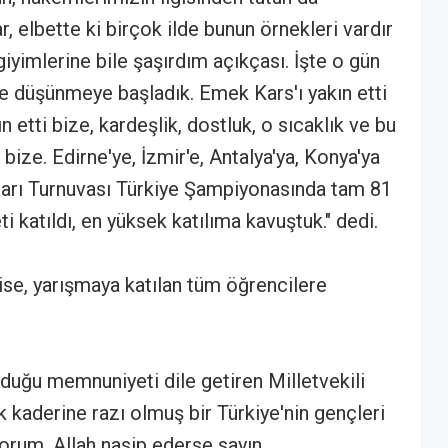
, elbette ki birçok ilde bunun örnekleri vardır
yimlerine bile şaşırdım açıkçası. İşte o gün
e düşünmeye başladık. Emek Kars'ı yakın etti
n etti bize, kardeşlik, dostluk, o sıcaklık ve bu
i bize. Edirne'ye, İzmir'e, Antalya'ya, Konya'ya
nları Turnuvası Türkiye Şampiyonasında tam 81
i katıldı, en yüksek katılıma kavuştuk." dedi.
se, yarışmaya katılan tüm öğrencilere
duğu memnuniyeti dile getiren Milletvekili
k kaderine razı olmuş bir Türkiye'nin gençleri
yorum. Allah nasip ederse sayın