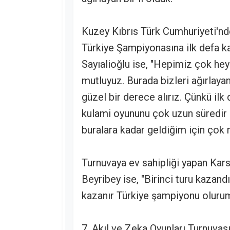
Kuzey Kıbrıs Türk Cumhuriyeti'nde
Türkiye Şampiyonasına ilk defa kat
Sayıalioğlu ise, "Hepimiz çok he
mutluyuz. Burada bizleri ağırlaya
güzel bir derece alırız. Çünkü ilk
kulami oyununu çok uzun süredi
buralara kadar geldiğim için çok 
Turnuvaya ev sahipliği yapan Kars
Beyribey ise, "Birinci turu kazand
kazanır Türkiye şampiyonu olurum
7. Akıl ve Zeka Oyunları Turnuvas