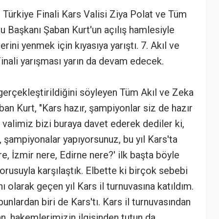
 Türkiye Finali Kars Valisi Ziya Polat ve Tüm
u Başkanı Şaban Kurt'un açılış hamlesiyle
erini yenmek için kıyasıya yarıştı. 7. Akıl ve
Finali yarışması yarın da devam edecek.
 gerçekleştirildiğini söyleyen Tüm Akıl ve Zeka
n Kurt, "Kars hazır, şampiyonlar siz de hazır
valimiz bizi buraya davet ederek dediler ki,
r, şampiyonalar yapıyorsunuz, bu yıl Kars'ta
re, İzmir nere, Edirne nere?' ilk başta böyle
rusuyla karşılaştık. Elbette ki birçok sebebi
 olarak geçen yıl Kars il turnuvasına katıldım.
bunlardan biri de Kars'tı. Kars il turnuvasından
n, hakemlerimizin ilgisinden tutun da