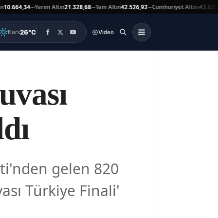
Yarım Altın
Tam Altın
Cumhuriyet Altını
A
64,34
21.328,68
42.526,92
43.869,00
—
—
—
▲
26°C
Kars
Video
uvası
ldı
eti'nden gelen 820
ası Türkiye Finali'