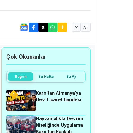
-
+
A
A
Çok Okunanlar
Bugün
Bu Hafta
Bu Ay
Kars'tan Almanya'ya
1
Dev Ticaret hamlesi
Hayvancılıkta Devrim
2
Niteliğinde Uygulama
Kars'tan Başladı