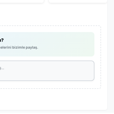
ı?
lerini bizimle paylaş.