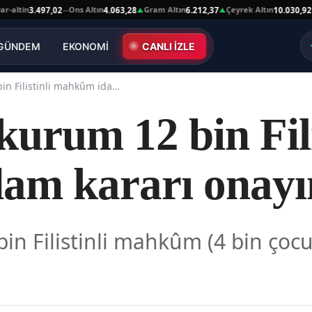
tin
Ons Altın
Gram Altın
Çeyrek Altın
Yar
3.497,02
4.063,28
6.212,37
10.030,92
—
▲
▲
—
GÜNDEM
EKONOMİ
CANLI İZLE
Akademik kurum 12 bin Filistinli mahkûm idam kararı onayını kınadı
urum 12 bin Fili
m kararı onayın
n Filistinli mahkûm (4 bin çocu