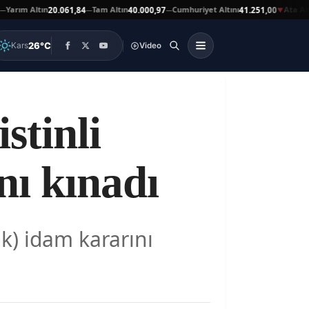
ım Altın
Tam Altın
Cumhuriyet Altını
Ata Altın
20.061,84
40.000,97
41.251,00
41
—
—
▼
26°C
Kars
Video
stinli
ı kınadı
k) idam kararını