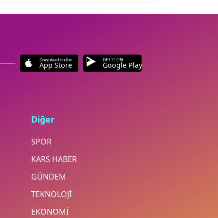
Download on the
GET IT ON
App Store
Google Play
Diğer
SPOR
KARS HABER
GÜNDEM
TEKNOLOJİ
EKONOMİ