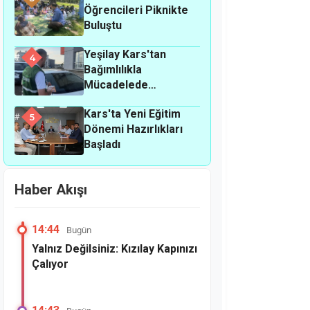
Öğrencileri Piknikte
Buluştu
Yeşilay Kars'tan
4
Bağımlılıkla
Mücadelede
Farkındalık
Kars'ta Yeni Eğitim
Seferberliği
5
Dönemi Hazırlıkları
Başladı
Haber Akışı
14:44
Bugün
Yalnız Değilsiniz: Kızılay Kapınızı
Çalıyor