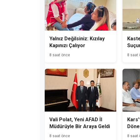
Yalnız Değilsiniz: Kızılay
Kast
Kapınızı Çalıyor
Suçu
Hükü
8 saat önce
8 saat
Yakal
Vali Polat, Yeni AFAD İl
Kars'
Müdürüyle Bir Araya Geldi
Dönem
Başla
8 saat önce
8 saat