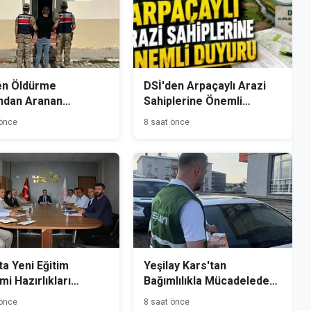
en Öldürme
DSİ'den Arpaçaylı Arazi
ndan Aranan
Sahiplerine Önemli
mlü Kağızman'da
Duyuru
 önce
8 saat önce
andı
ta Yeni Eğitim
Yeşilay Kars'tan
i Hazırlıkları
Bağımlılıkla Mücadelede
dı
Farkındalık Seferberliği
 önce
8 saat önce