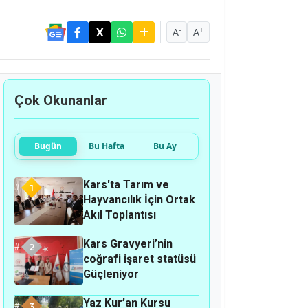
-
+
A
A
Çok Okunanlar
Bugün
Bu Hafta
Bu Ay
Kars'ta Tarım ve
1
Hayvancılık İçin Ortak
Akıl Toplantısı
Kars Gravyeri’nin
2
coğrafi işaret statüsü
Güçleniyor
Yaz Kur’an Kursu
3