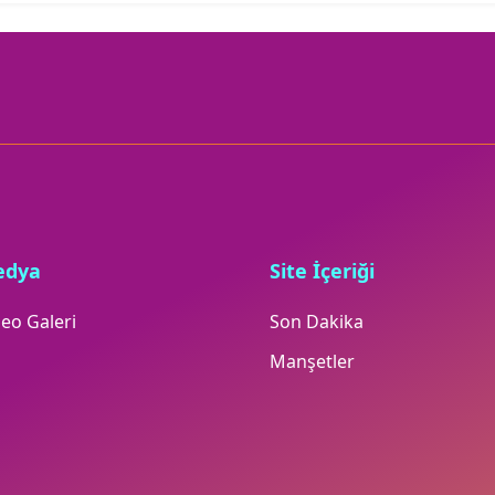
edya
Site İçeriği
eo Galeri
Son Dakika
Manşetler