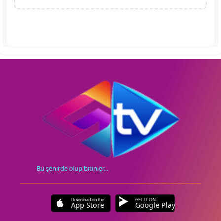
Bu şehirde olup bitinler...
Download on the
GET IT ON
App Store
Google Play