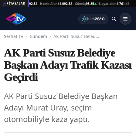
eşat Altın
44.092,32
Hamit Altın
44.092,32
Gümüş
95,85
18-ayar-altin
4.761,45
14-ayar
PİYASALAR
—
—
▲
—
26°C
Kars
Serhat Tv
Gündem
AK Parti Susuz Belediye Başkan Adayı Trafik Kazası Geçirdi
AK Parti Susuz Belediye
Başkan Adayı Trafik Kazası
Geçirdi
AK Parti Susuz Belediye Başkan
Adayı Murat Uray, seçim
otomobiliyle kaza yaptı.