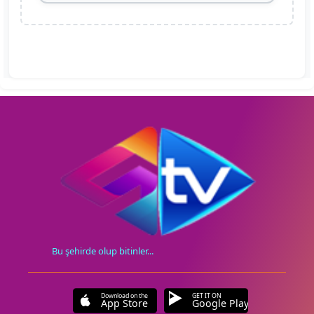
Bu şehirde olup bitinler...
Download on the
GET IT ON
App Store
Google Play