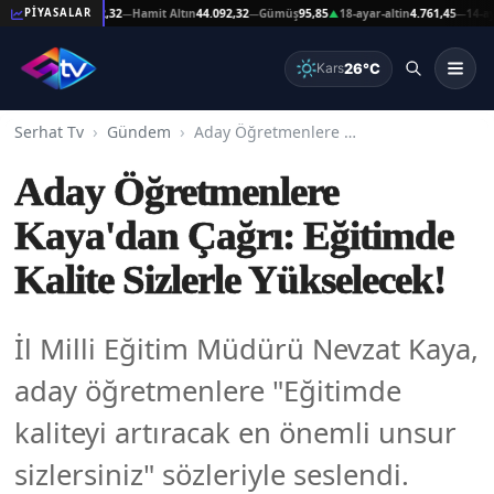
at Altın
44.092,32
Hamit Altın
44.092,32
Gümüş
95,85
18-ayar-altin
4.761,45
14-ayar-a
PİYASALAR
—
—
▲
—
26°C
Kars
Serhat Tv
Gündem
Aday Öğretmenlere Kaya'dan Çağrı: Eğitimde Kalite Sizlerle Yükselecek!
Aday Öğretmenlere
Kaya'dan Çağrı: Eğitimde
Kalite Sizlerle Yükselecek!
İl Milli Eğitim Müdürü Nevzat Kaya,
aday öğretmenlere "Eğitimde
kaliteyi artıracak en önemli unsur
sizlersiniz" sözleriyle seslendi.