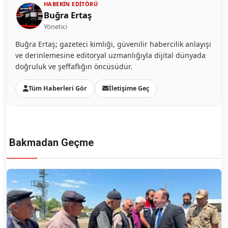
HABERIN EDITÖRÜ
Buğra Ertaş
Yönetici
Buğra Ertaş; gazeteci kimliği, güvenilir habercilik anlayışı
ve derinlemesine editoryal uzmanlığıyla dijital dünyada
doğruluk ve şeffaflığın öncüsüdür.
Tüm Haberleri Gör
İletişime Geç
Bakmadan Geçme