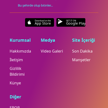
Bu şehirde olup bitinler...
Download on the
GET IT ON
App Store
Google Play
Kurumsal
Medya
Site İçeriği
Hakkımızda
Video Galeri
Son Dakika
İletişim
Manşetler
Gizlilik
Bildirimi
Künye
Diğer
SPOR