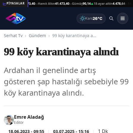
eşat Altın
41.473,40
Hamit Altın
41.473,40
Gümüş
90,14
18-ayar-altin
4.478,64
14-ayar
PİYASALAR
—
—
▲
—
26°C
Kars
Serhat Tv
Gündem
99 köy karantinaya alındı
99 köy karantinaya alındı
Ardahan il genelinde artış
gösteren şap hastalığı sebebiyle 99
köy karantinaya alındı.
Emre Aladağ
Editör
1 Dk
18.06.2023 - 09:55
03.07.2025 - 15:16