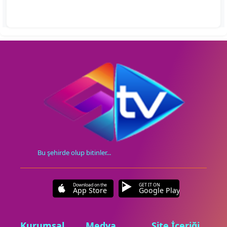
Bu şehirde olup bitinler...
Download on the
GET IT ON
App Store
Google Play
Kurumsal
Medya
Site İçeriği