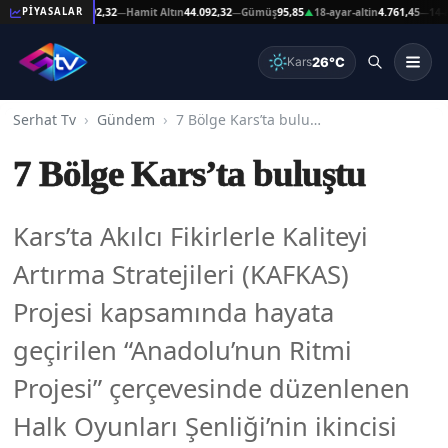
at Altın
44.092,32
Hamit Altın
44.092,32
Gümüş
95,85
18-ayar-altin
4.761,45
14-ayar-a
PİYASALAR
—
—
▲
—
26°C
Kars
Serhat Tv
Gündem
7 Bölge Kars’ta buluştu
7 Bölge Kars’ta buluştu
Kars’ta Akılcı Fikirlerle Kaliteyi
Artırma Stratejileri (KAFKAS)
Projesi kapsamında hayata
geçirilen “Anadolu’nun Ritmi
Projesi” çerçevesinde düzenlenen
Halk Oyunları Şenliği’nin ikincisi