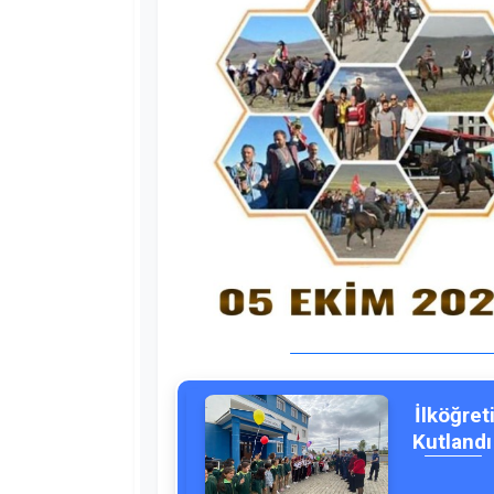
İlköğret
Kutlandı