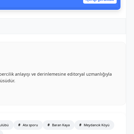
bercilik anlayışı ve derinlemesine editoryal uzmanlığıyla
cüsüdür.
Kulübü
Ata sporu
Baran Kaya
Meydancık Köyü