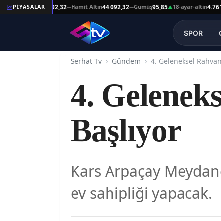
at Altın
Hamit Altın
Gümüş
18-ayar-altin
1
PİYASALAR
44.092,32
44.092,32
95,85
4.761,45
—
—
▲
—
SPOR
Serhat Tv
Gündem
4. Geleneksel Rahvan 
4. Geleneks
Başlıyor
Kars Arpaçay Meydanc
ev sahipliği yapacak.