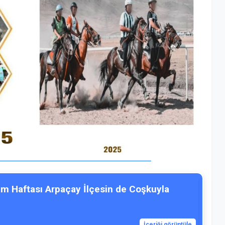
im Haftası Arpaçay İlçesin de Coşkuyla
İçeriği görüntüle