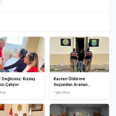
 Değilsiniz: Kızılay
Kasten Öldürme
ızı Çalıyor
Suçundan Aranan
Hükümlü Kağızman'da
önce
1 gün önce
Yakalandı