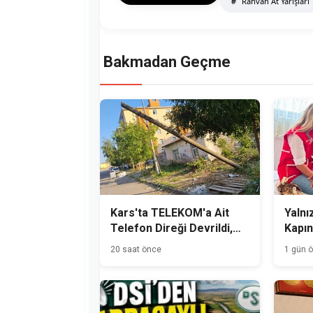
Rahvan At Yarışları
Bakmadan Geçme
Kars'ta TELEKOM'a Ait
Yalnız
Telefon Direği Devrildi,
Kapın
Mahalle Sakinleri Önlem
20 saat önce
1 gün 
Bekliyor