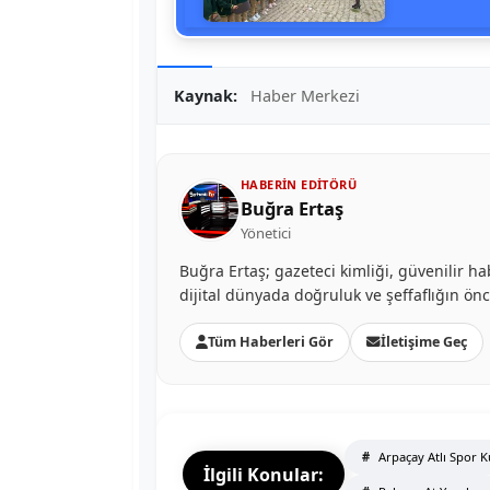
Kaynak:
Haber Merkezi
HABERIN EDITÖRÜ
Buğra Ertaş
Yönetici
Buğra Ertaş; gazeteci kimliği, güvenilir ha
dijital dünyada doğruluk ve şeffaflığın ön
Tüm Haberleri Gör
İletişime Geç
Arpaçay Atlı Spor 
İlgili Konular: