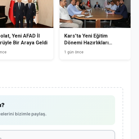
Polat, Yeni AFAD İl
Kars'ta Yeni Eğitim
üyle Bir Araya Geldi
Dönemi Hazırlıkları
Başladı
önce
1 gün önce
ı?
lerini bizimle paylaş.