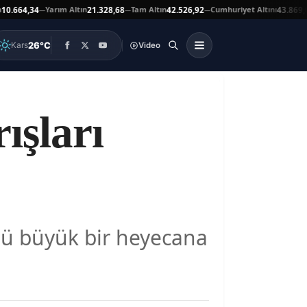
Yarım Altın
Tam Altın
Cumhuriyet Altını
At
4,34
21.328,68
42.526,92
43.869,00
—
—
—
▲
26°C
Kars
Video
ışları
nü büyük bir heyecana