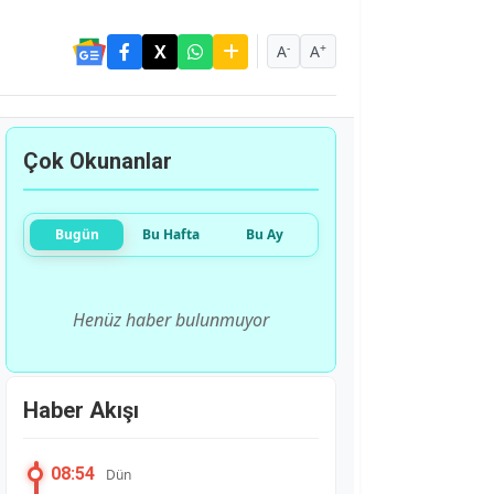
-
+
A
A
Çok Okunanlar
Bugün
Bu Hafta
Bu Ay
Henüz haber bulunmuyor
Haber Akışı
08:54
Dün