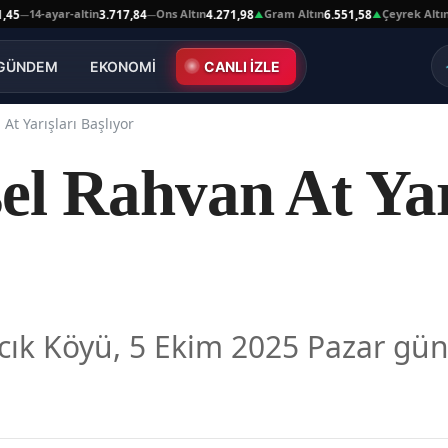
4-ayar-altin
Ons Altın
Gram Altın
Çeyrek Altın
3.717,84
4.271,98
6.551,58
10.66
—
▲
▲
GÜNDEM
EKONOMİ
CANLI İZLE
At Yarışları Başlıyor
el Rahvan At Yar
ık Köyü, 5 Ekim 2025 Pazar gü