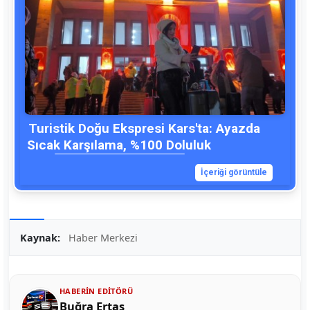
Turistik Doğu Ekspresi Kars'ta: Ayazda
Sıcak Karşılama, %100 Doluluk
İçeriği görüntüle
Kaynak:
Haber Merkezi
HABERIN EDITÖRÜ
Buğra Ertaş