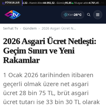
şat Altın
44.092,32
Hamit Altın
44.092,32
Gümüş
95,85
18-ayar-altin
4.761,45
14-ayar-a
PİYASALAR
—
—
▲
—
26°C
Kars
Serhat Tv
Gündem
2026 Asgari Ücret Netleşti: Geçim Sınırı ve Yeni Rakamlar
2026 Asgari Ücret Netleşti:
Geçim Sınırı ve Yeni
Rakamlar
1 Ocak 2026 tarihinden itibaren
geçerli olmak üzere net asgari
ücret 28 bin 75 TL, brüt asgari
ücret tutarı ise 33 bin 30 TL olarak