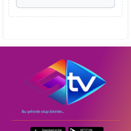
Bu şehirde olup bitinler...
Download on the
GET IT ON